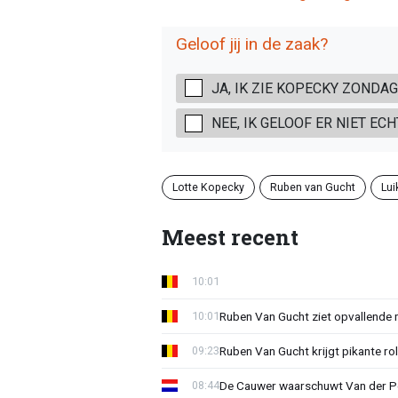
Geloof jij in de zaak?
JA, IK ZIE KOPECKY ZONDA
NEE, IK GELOOF ER NIET ECH
Lotte Kopecky
Ruben van Gucht
Lui
Meest recent
10:01
Ruben Van Gucht ziet opvallende 
10:01
Ruben Van Gucht krijgt pikante rol
09:23
De Cauwer waarschuwt Van der Po
08:44