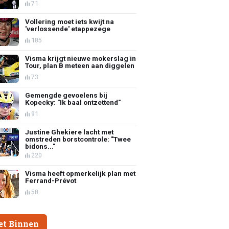
71
Vollering moet iets kwijt na
'verlossende' etappezege
185
Visma krijgt nieuwe mokerslag in
Tour, plan B meteen aan diggelen
73
Gemengde gevoelens bij
Kopecky: "Ik baal ontzettend"
91
Justine Ghekiere lacht met
omstreden borstcontrole: "Twee
bidons..."
220
Visma heeft opmerkelijk plan met
Ferrand-Prévot
58
et Binnen