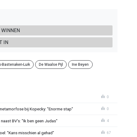
G WINNEN
T IN
k-Bastenaken-Luik
De Waalse Pijl
Ine Beyen
0
metamorfose bij Kopecky: "Enorme stap"
0
 naast BV's: "Ik ben geen Judas"
4
el: "Kans misschien al gehad"
67