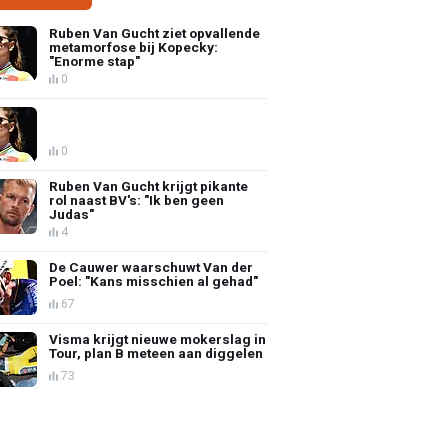
Ruben Van Gucht ziet opvallende
metamorfose bij Kopecky:
"Enorme stap"
0
0
Ruben Van Gucht krijgt pikante
rol naast BV's: "Ik ben geen
Judas"
4
De Cauwer waarschuwt Van der
Poel: "Kans misschien al gehad"
67
Visma krijgt nieuwe mokerslag in
Tour, plan B meteen aan diggelen
73