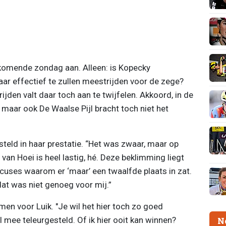
k komende zondag aan. Alleen: is Kopecky
 effectief te zullen meestrijden voor de zege?
den valt daar toch aan te twijfelen. Akkoord, in de
maar ook De Waalse Pijl bracht toch niet het
teld in haar prestatie. “Het was zwaar, maar op
van Hoei is heel lastig, hé. Deze beklimming liegt
excuses waarom er ‘maar’ een twaalfde plaats in zat.
at was niet genoeg voor mij.”
omen voor Luik. "Je wil het hier toch zo goed
l mee teleurgesteld. Of ik hier ooit kan winnen?
N