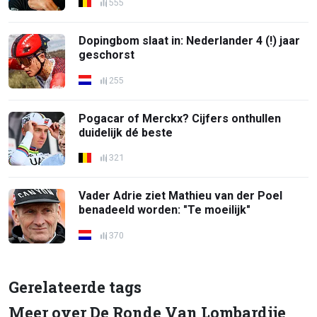
555
Dopingbom slaat in: Nederlander 4 (!) jaar
geschorst
255
Pogacar of Merckx? Cijfers onthullen
duidelijk dé beste
321
Vader Adrie ziet Mathieu van der Poel
benadeeld worden: "Te moeilijk"
370
Gerelateerde tags
Meer over De Ronde Van Lombardije