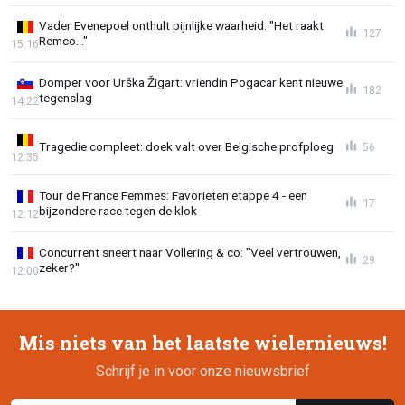
Vader Evenepoel onthult pijnlijke waarheid: "Het raakt
127
Remco..."
15:16
Domper voor Urška Žigart: vriendin Pogacar kent nieuwe
182
tegenslag
14:22
Tragedie compleet: doek valt over Belgische profploeg
56
12:35
Tour de France Femmes: Favorieten etappe 4 - een
17
bijzondere race tegen de klok
12:12
Concurrent sneert naar Vollering & co: "Veel vertrouwen,
29
zeker?"
12:00
Mis niets van het laatste wielernieuws!
Schrijf je in voor onze nieuwsbrief