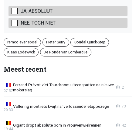
JA, ABSOLUUT
NEE, TOCH NIET
remco evenepoel
Pieter Serry
Soudal Quick-Step
Klaas Lodewyck
De Ronde van Lombardije
Meest recent
Ferrand-Prévot ziet Tourdroom uiteenspatten na nieuwe
2
mokerslag
07:57
Vollering moet iets kwijt na 'verlossende' etappezege
73
20:33
Gigant dropt absolute bom in vrouwenwielrennen
42
19:44