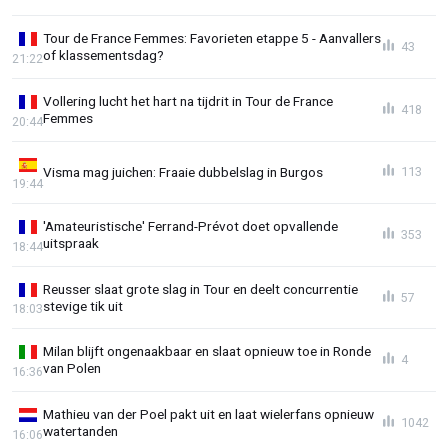
Tour de France Femmes: Favorieten etappe 5 - Aanvallers
43
of klassementsdag?
21:22
Vollering lucht het hart na tijdrit in Tour de France
418
Femmes
20:44
Visma mag juichen: Fraaie dubbelslag in Burgos
113
19:44
'Amateuristische' Ferrand-Prévot doet opvallende
353
uitspraak
18:44
Reusser slaat grote slag in Tour en deelt concurrentie
57
stevige tik uit
18:03
Milan blijft ongenaakbaar en slaat opnieuw toe in Ronde
4
van Polen
16:36
Mathieu van der Poel pakt uit en laat wielerfans opnieuw
1042
watertanden
16:06