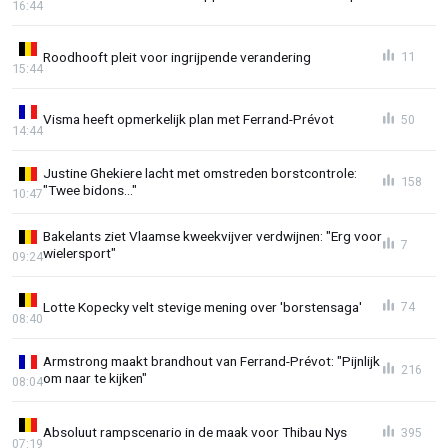
16:44
Roodhooft pleit voor ingrijpende verandering
11
15:44
Visma heeft opmerkelijk plan met Ferrand-Prévot
50
14:44
Justine Ghekiere lacht met omstreden borstcontrole:
158
"Twee bidons..."
10:47
Bakelants ziet Vlaamse kweekvijver verdwijnen: "Erg voor
7
wielersport"
09:24
Lotte Kopecky velt stevige mening over 'borstensaga'
74
08:40
Armstrong maakt brandhout van Ferrand-Prévot: "Pijnlijk
216
om naar te kijken"
08:04
Absoluut rampscenario in de maak voor Thibau Nys
395
07:19