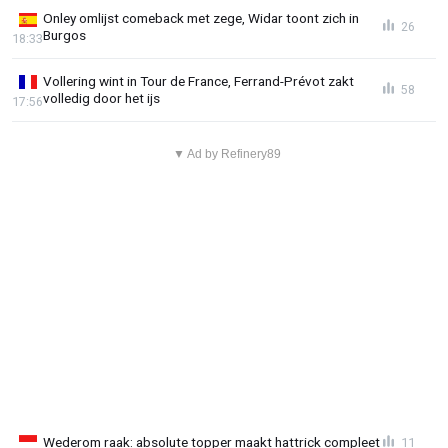
Onley omlijst comeback met zege, Widar toont zich in
26
Burgos
18:33
Vollering wint in Tour de France, Ferrand-Prévot zakt
58
volledig door het ijs
17:56
▼ Ad by Refinery89
Wederom raak: absolute topper maakt hattrick compleet
11