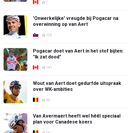
7
'Onwerkelijke' vreugde bij Pogacar na
overwinning op van Aert
123
Pogacar doet van Aert in het stof bijten:
"Ik zat dood"
141
Wout van Aert doet gedurfde uitspraak
over WK-ambities
90
Van Avermaert heeft wel héél speciaal
plan voor Canadese koers
16