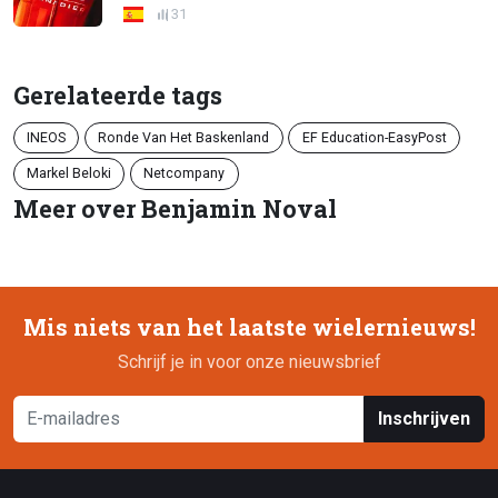
31
Gerelateerde tags
INEOS
Ronde Van Het Baskenland
EF Education-EasyPost
Markel Beloki
Netcompany
Meer over Benjamin Noval
Mis niets van het laatste wielernieuws!
Schrijf je in voor onze nieuwsbrief
Inschrijven