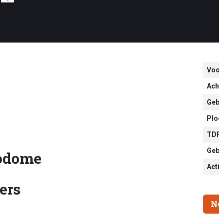
Vo
Ach
Geb
Plo
TDF
Geb
Todome
Act
ers
N