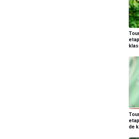
Tou
etap
kla
Tou
etap
de k