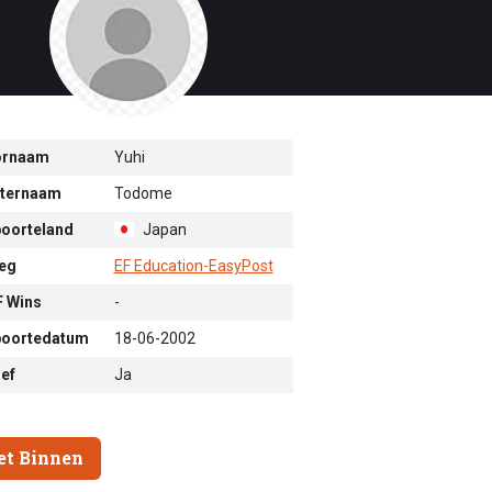
ornaam
Yuhi
ternaam
Todome
oorteland
Japan
eg
EF Education-EasyPost
 Wins
-
oortedatum
18-06-2002
ief
Ja
et Binnen