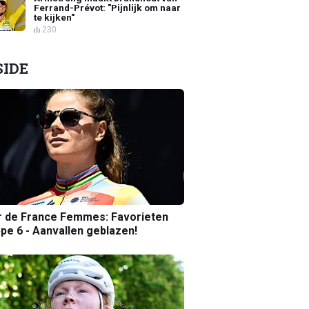
Ferrand-Prévot: "Pijnlijk om naar
te kijken"
230
SIDE
r de France Femmes: Favorieten
pe 6 - Aanvallen geblazen!