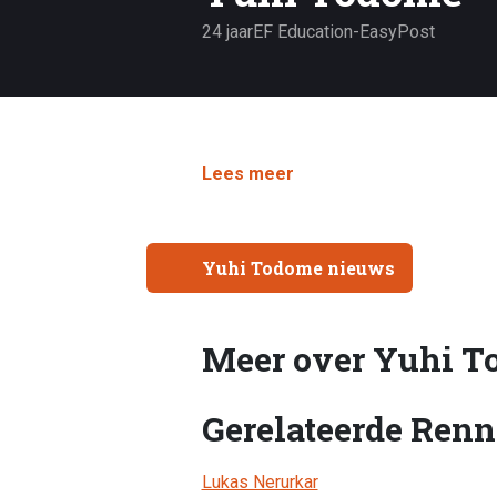
24 jaar
EF Education-EasyPost
Lees meer
Yuhi Todome nieuws
Meer over Yuhi 
Gerelateerde Renn
Lukas Nerurkar