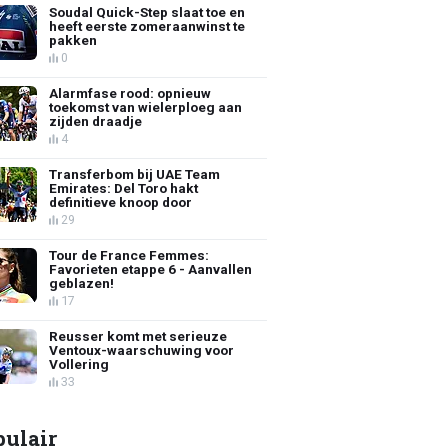
Soudal Quick-Step slaat toe en
heeft eerste zomeraanwinst te
pakken
0
Alarmfase rood: opnieuw
toekomst van wielerploeg aan
zijden draadje
4
Transferbom bij UAE Team
Emirates: Del Toro hakt
definitieve knoop door
29
Tour de France Femmes:
Favorieten etappe 6 - Aanvallen
geblazen!
17
Reusser komt met serieuze
Ventoux-waarschuwing voor
Vollering
33
pulair