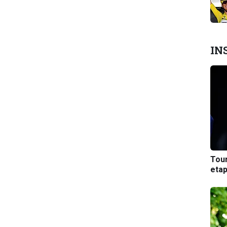
IN
Tou
etap