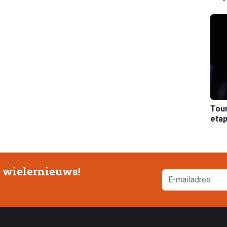
Tou
etap
e wielernieuws!