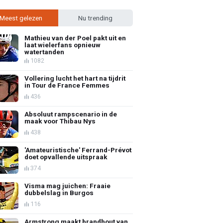
Meest gelezen
Nu trending
Mathieu van der Poel pakt uit en
laat wielerfans opnieuw
watertanden
1082
Vollering lucht het hart na tijdrit
in Tour de France Femmes
436
Absoluut rampscenario in de
maak voor Thibau Nys
438
'Amateuristische' Ferrand-Prévot
doet opvallende uitspraak
374
Visma mag juichen: Fraaie
dubbelslag in Burgos
116
Armstrong maakt brandhout van