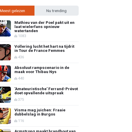
Meest gelezen
Nu trending
Mathieu van der Poel pakt uit en
laat wielerfans opnieuw
watertanden
1083
Vollering lucht het hart na tijdrit
in Tour de France Femmes
436
Absoluut rampscenario in de
maak voor Thibau Nys
440
'Amateuristische' Ferrand-Prévot
doet opvallende uitspraak
375
Visma mag juichen: Fraaie
dubbelslag in Burgos
116
Armstrong maakt brandhout van