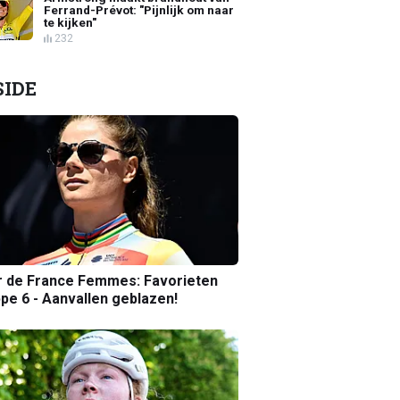
Ferrand-Prévot: "Pijnlijk om naar
te kijken"
232
SIDE
r de France Femmes: Favorieten
pe 6 - Aanvallen geblazen!