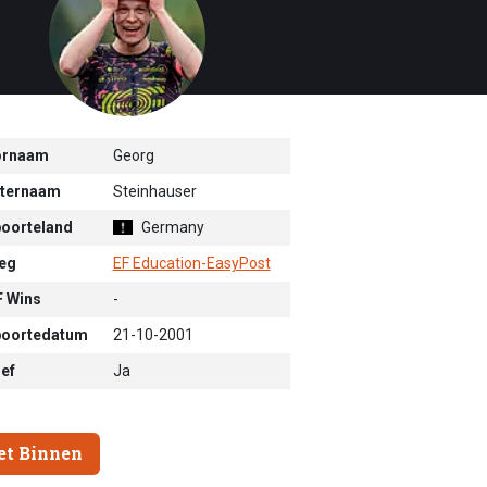
ornaam
Georg
ternaam
Steinhauser
oorteland
Germany
eg
EF Education-EasyPost
 Wins
-
oortedatum
21-10-2001
ief
Ja
et Binnen