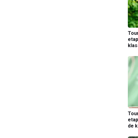
Tou
etap
kla
Tou
etap
de k