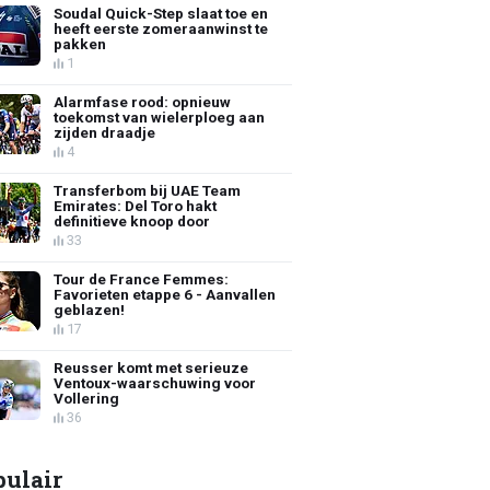
Soudal Quick-Step slaat toe en
heeft eerste zomeraanwinst te
pakken
1
Alarmfase rood: opnieuw
toekomst van wielerploeg aan
zijden draadje
4
Transferbom bij UAE Team
Emirates: Del Toro hakt
definitieve knoop door
33
Tour de France Femmes:
Favorieten etappe 6 - Aanvallen
geblazen!
17
Reusser komt met serieuze
Ventoux-waarschuwing voor
Vollering
36
pulair