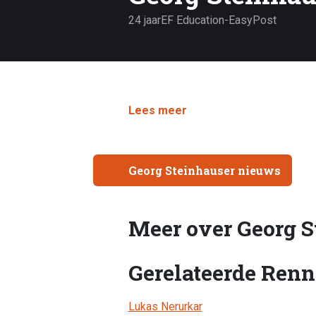
24 jaar
EF Education-EasyPost
Lees meer
Georg Steinhauser nieuws
Meer over Georg S
Gerelateerde Renn
Lukas Nerurkar