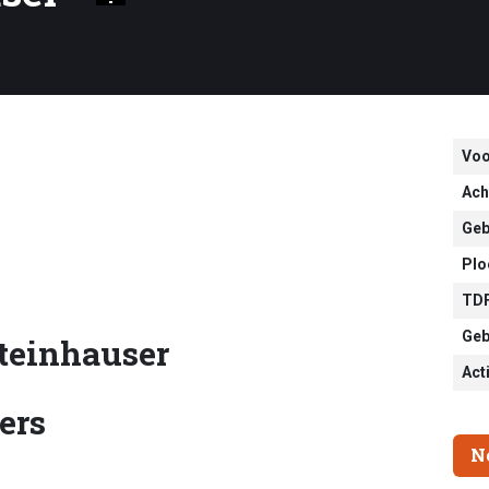
Vo
Ach
Geb
Plo
TDF
Geb
teinhauser
Act
ers
N