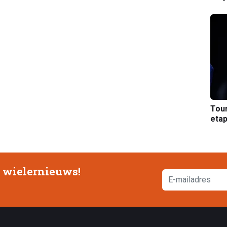
Tou
etap
e wielernieuws!