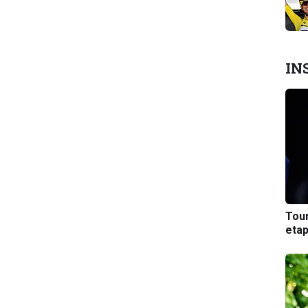
IN
Tou
etap