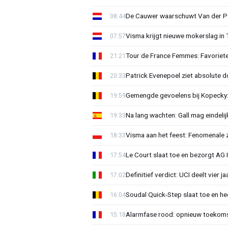
De Cauwer waarschuwt Van der Po
08:44
Visma krijgt nieuwe mokerslag in 
07:57
Tour de France Femmes: Favoriete
21:21
Patrick Evenepoel ziet absolute 
20:33
Gemengde gevoelens bij Kopecky: 
19:59
Na lang wachten: Gall mag eindel
19:33
Visma aan het feest: Fenomenale 
18:33
Le Court slaat toe en bezorgt AG 
17:54
Definitief verdict: UCI deelt vier 
17:02
Soudal Quick-Step slaat toe en h
16:04
Alarmfase rood: opnieuw toekomst
15:18