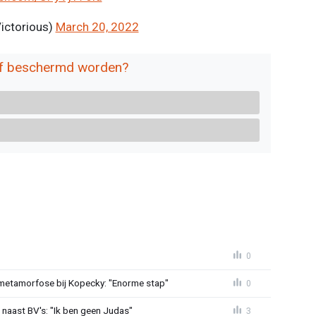
ictorious)
March 20, 2022
lf beschermd worden?
0
metamorfose bij Kopecky: "Enorme stap"
0
 naast BV's: "Ik ben geen Judas"
3