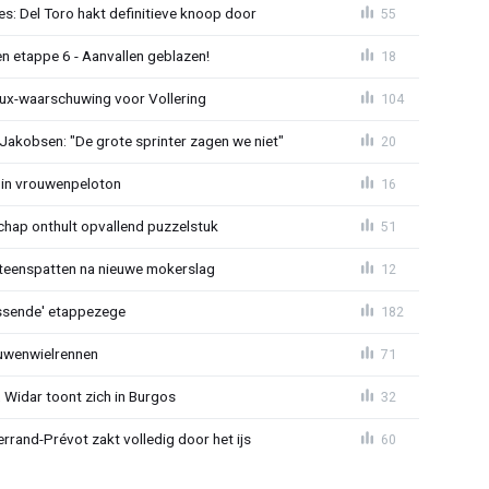
s: Del Toro hakt definitieve knoop door
55
n etappe 6 - Aanvallen geblazen!
18
ux-waarschuwing voor Vollering
104
 Jakobsen: "De grote sprinter zagen we niet"
20
 in vrouwenpeloton
16
hap onthult opvallend puzzelstuk
51
iteenspatten na nieuwe mokerslag
12
lossende' etappezege
182
ouwenwielrennen
71
 Widar toont zich in Burgos
32
errand-Prévot zakt volledig door het ijs
60