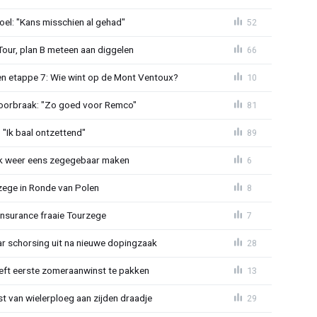
el: "Kans misschien al gehad"
52
Tour, plan B meteen aan diggelen
66
n etappe 7: Wie wint op de Mont Ventoux?
10
doorbraak: "Zo goed voor Remco"
81
"Ik baal ontzettend"
89
ijk weer eens zegegebaar maken
6
zege in Ronde van Polen
8
Insurance fraaie Tourzege
7
jaar schorsing uit na nieuwe dopingzaak
28
eeft eerste zomeraanwinst te pakken
13
 van wielerploeg aan zijden draadje
29