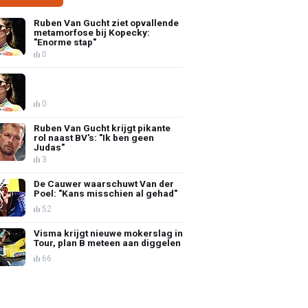
Ruben Van Gucht ziet opvallende
metamorfose bij Kopecky:
"Enorme stap"
0
0
Ruben Van Gucht krijgt pikante
rol naast BV's: "Ik ben geen
Judas"
3
De Cauwer waarschuwt Van der
Poel: "Kans misschien al gehad"
52
Visma krijgt nieuwe mokerslag in
Tour, plan B meteen aan diggelen
66