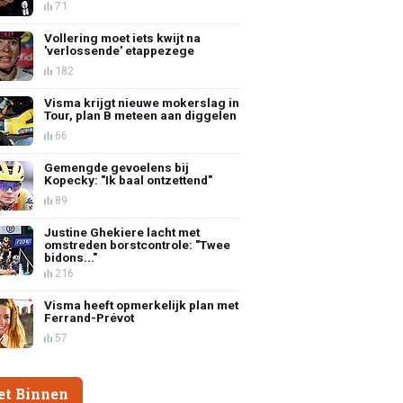
71
Vollering moet iets kwijt na
'verlossende' etappezege
182
Visma krijgt nieuwe mokerslag in
Tour, plan B meteen aan diggelen
66
Gemengde gevoelens bij
Kopecky: "Ik baal ontzettend"
89
Justine Ghekiere lacht met
omstreden borstcontrole: "Twee
bidons..."
216
Visma heeft opmerkelijk plan met
Ferrand-Prévot
57
et Binnen