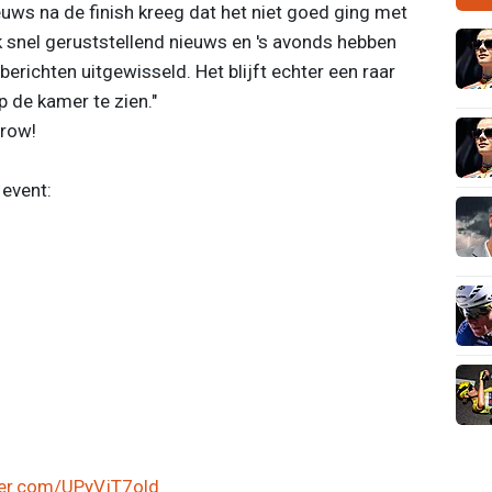
euws na de finish kreeg dat het niet goed ging met
jk snel geruststellend nieuws en 's avonds hebben
erichten uitgewisseld. Het blijft echter een raar
 de kamer te zien."
row!
 event:
ter.com/UPyVjT7old