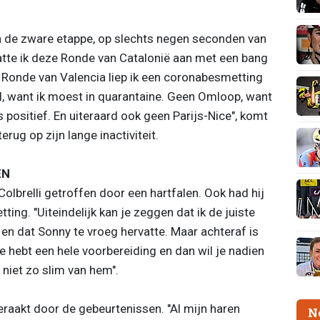
 de zware etappe, op slechts negen seconden van
atte ik deze Ronde van Catalonië aan met een bang
 de Ronde van Valencia liep ik een coronabesmetting
l, want ik moest in quarantaine. Geen Omloop, want
 positief. En uiteraard ook geen Parijs-Nice", komt
rug op zijn lange inactiviteit.
EN
lbrelli getroffen door een hartfalen. Ook had hij
ing. "Uiteindelijk kan je zeggen dat ik de juiste
en dat Sonny te vroeg hervatte. Maar achteraf is
e hebt een hele voorbereiding en dan wil je nadien
 niet zo slim van hem".
eraakt door de gebeurtenissen. "Al mijn haren
N