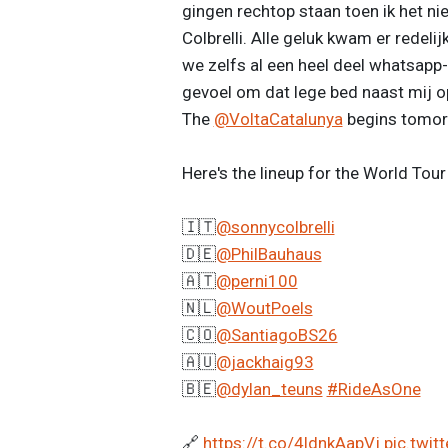
gingen rechtop staan toen ik het ni
Colbrelli. Alle geluk kwam er redeli
we zelfs al een heel deel whatsapp-b
gevoel om dat lege bed naast mij op
The
@VoltaCatalunya
begins tomor
Here's the lineup for the World Tour
🇮🇹
@sonnycolbrelli
🇩🇪
@PhilBauhaus
🇦🇹
@perni100
🇳🇱
@WoutPoels
🇨🇴
@SantiagoBS26
🇦🇺
@jackhaig93
🇧🇪
@dylan_teuns
#RideAsOne
🔗
https://t.co/4ldnkAapVj
pic.twit