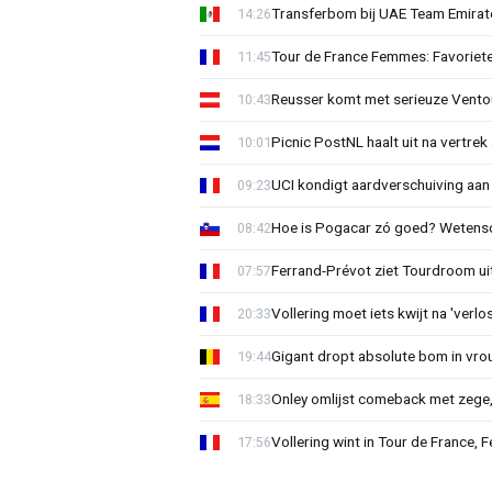
Transferbom bij UAE Team Emirate
14:26
Tour de France Femmes: Favoriete
11:45
Reusser komt met serieuze Vento
10:43
Picnic PostNL haalt uit na vertrek
10:01
UCI kondigt aardverschuiving aan
09:23
Hoe is Pogacar zó goed? Wetensc
08:42
Ferrand-Prévot ziet Tourdroom u
07:57
Vollering moet iets kwijt na 'ver
20:33
Gigant dropt absolute bom in vr
19:44
Onley omlijst comeback met zege,
18:33
Vollering wint in Tour de France, F
17:56