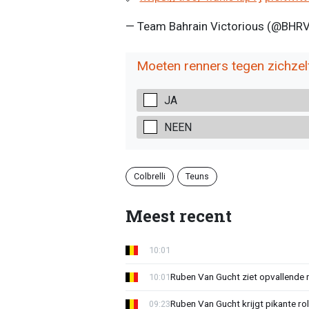
— Team Bahrain Victorious (@BHRV
Moeten renners tegen zichze
JA
NEEN
Colbrelli
Teuns
Meest recent
10:01
Ruben Van Gucht ziet opvallende 
10:01
Ruben Van Gucht krijgt pikante rol
09:23