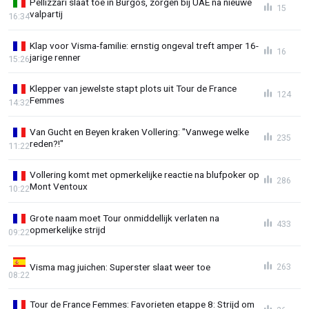
Pellizzari slaat toe in Burgos, zorgen bij UAE na nieuwe
15
valpartij
16:34
Klap voor Visma-familie: ernstig ongeval treft amper 16-
16
jarige renner
15:26
Klepper van jewelste stapt plots uit Tour de France
124
Femmes
14:32
Van Gucht en Beyen kraken Vollering: "Vanwege welke
235
reden?!"
11:22
Vollering komt met opmerkelijke reactie na blufpoker op
286
Mont Ventoux
10:22
Grote naam moet Tour onmiddellijk verlaten na
433
opmerkelijke strijd
09:22
Visma mag juichen: Superster slaat weer toe
263
08:22
Tour de France Femmes: Favorieten etappe 8: Strijd om