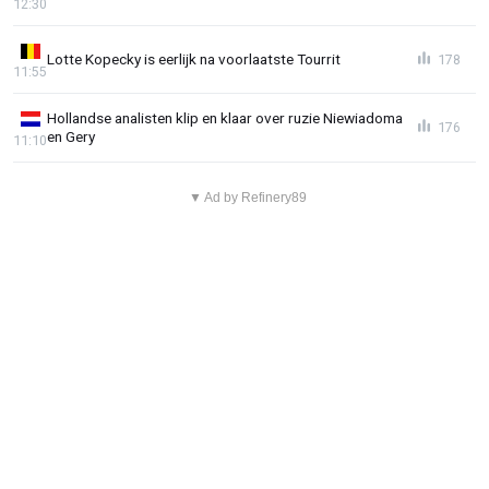
12:30
Lotte Kopecky is eerlijk na voorlaatste Tourrit
178
11:55
Hollandse analisten klip en klaar over ruzie Niewiadoma
176
en Gery
11:10
▼ Ad by Refinery89