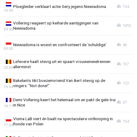
Ploegleider verklaart actie Gery jegens Niewiadoma
734
10:30
Vollering reageert op keiharde aantijgingen van
1092
Niewiadoma
09:45
Niewiadoma is woest en confronteert de 'schuldige'
46
09:00
Lefevere haalt stevig uit en spaart vrouwenwielrennen
157
allerminst
20:00
Bakelants tikt boezemvriend Van Aert stevig op de
122
vingers: "Not done!"
19:04
Demi Vollering keert het helemaal om en pakt de gele trui
37
in Nice
18:11
Visma LaB viert én baalt na spectaculaire ontknoping in
154
Ronde van Polen
17:04