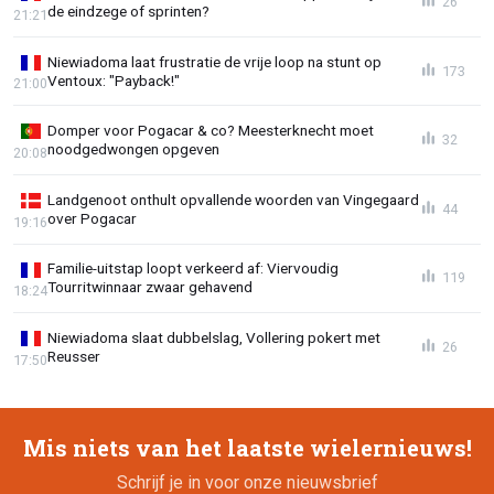
26
de eindzege of sprinten?
21:21
Niewiadoma laat frustratie de vrije loop na stunt op
173
Ventoux: "Payback!"
21:00
Domper voor Pogacar & co? Meesterknecht moet
32
noodgedwongen opgeven
20:08
Landgenoot onthult opvallende woorden van Vingegaard
44
over Pogacar
19:16
Familie-uitstap loopt verkeerd af: Viervoudig
119
Tourritwinnaar zwaar gehavend
18:24
Niewiadoma slaat dubbelslag, Vollering pokert met
26
Reusser
17:50
Mis niets van het laatste wielernieuws!
Schrijf je in voor onze nieuwsbrief