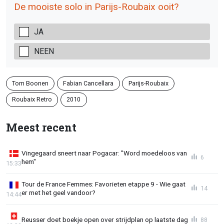
De mooiste solo in Parijs-Roubaix ooit?
JA
NEEN
Tom Boonen
Fabian Cancellara
Parijs-Roubaix
Roubaix Retro
2010
Meest recent
Vingegaard sneert naar Pogacar: "Word moedeloos van
6
hem"
15:33
Tour de France Femmes: Favorieten etappe 9 - Wie gaat
14
er met het geel vandoor?
14:44
Reusser doet boekje open over strijdplan op laatste dag
88