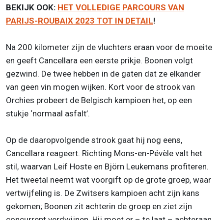
BEKIJK OOK:
HET VOLLEDIGE PARCOURS VAN
PARIJS-ROUBAIX 2023 TOT IN DETAIL
!
Na 200 kilometer zijn de vluchters eraan voor de moeite
en geeft Cancellara een eerste prikje. Boonen volgt
gezwind. De twee hebben in de gaten dat ze elkander
van geen vin mogen wijken. Kort voor de strook van
Orchies probeert de Belgisch kampioen het, op een
stukje ‘normaal asfalt’.
Op de daaropvolgende strook gaat hij nog eens,
Cancellara reageert. Richting Mons-en-Pévèle valt het
stil, waarvan Leif Hoste en Björn Leukemans profiteren.
Het tweetal neemt wat voorgift op de grote groep, waar
vertwijfeling is. De Zwitsers kampioen acht zijn kans
gekomen; Boonen zit achterin de groep en ziet zijn
concurrent verdwijnen. Hij moet er – te laat – achteraan.