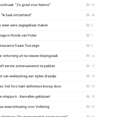
doorbraak: "Zo goed voor Remco"
50
"Ik baal ontzettend"
48
ijk weer eens zegegebaar maken
6
zege in Ronde van Polen
7
Insurance fraaie Tourzege
5
jaar schorsing uit na nieuwe dopingzaak
24
eeft eerste zomeraanwinst te pakken
12
 van wielerploeg aan zijden draadje
18
s: Del Toro hakt definitieve knoop door
50
n etappe 6 - Aanvallen geblazen!
18
ux-waarschuwing voor Vollering
69
 Jakobsen: "De grote sprinter zagen we niet"
16