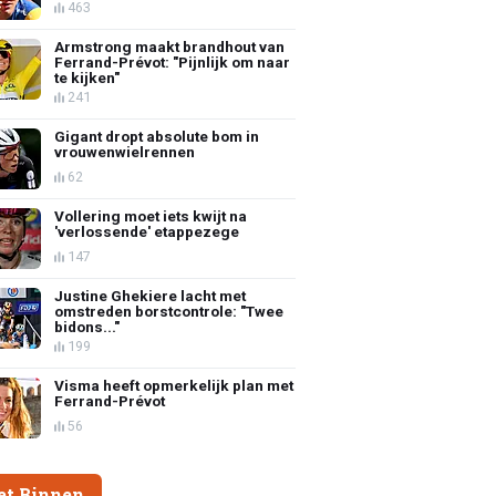
463
Armstrong maakt brandhout van
Ferrand-Prévot: "Pijnlijk om naar
te kijken"
241
Gigant dropt absolute bom in
vrouwenwielrennen
62
Vollering moet iets kwijt na
'verlossende' etappezege
147
Justine Ghekiere lacht met
omstreden borstcontrole: "Twee
bidons..."
199
Visma heeft opmerkelijk plan met
Ferrand-Prévot
56
et Binnen