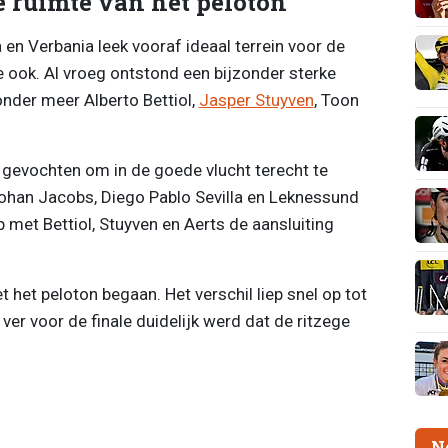
le ruimte van het peloton
en Verbania leek vooraf ideaal terrein voor de
e ook. Al vroeg ontstond een bijzonder sterke
onder meer Alberto Bettiol,
Jasper Stuyven
, Toon
 gevochten om in de goede vlucht terecht te
ohan Jacobs, Diego Pablo Sevilla en Leknessund
met Bettiol, Stuyven en Aerts de aansluiting
 het peloton begaan. Het verschil liep snel op tot
ver voor de finale duidelijk werd dat de ritzege
N