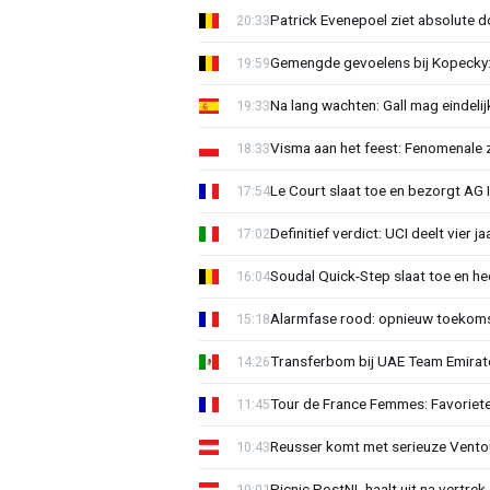
Patrick Evenepoel ziet absolute 
20:33
Gemengde gevoelens bij Kopecky: 
19:59
Na lang wachten: Gall mag eindel
19:33
Visma aan het feest: Fenomenale 
18:33
Le Court slaat toe en bezorgt AG 
17:54
Definitief verdict: UCI deelt vier 
17:02
Soudal Quick-Step slaat toe en h
16:04
Alarmfase rood: opnieuw toekomst
15:18
Transferbom bij UAE Team Emirate
14:26
Tour de France Femmes: Favoriete
11:45
Reusser komt met serieuze Vento
10:43
Picnic PostNL haalt uit na vertrek
10:01