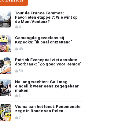
Tour de France Femmes:
Favorieten etappe 7: Wie wint op
de Mont Ventoux?
4
Gemengde gevoelens bij
Kopecky: "Ik baal ontzettend"
48
Patrick Evenepoel ziet absolute
doorbraak: "Zo goed voor Remco"
50
Na lang wachten: Gall mag
eindelijk weer eens zegegebaar
maken
6
Visma aan het feest: Fenomenale
zege in Ronde van Polen
7