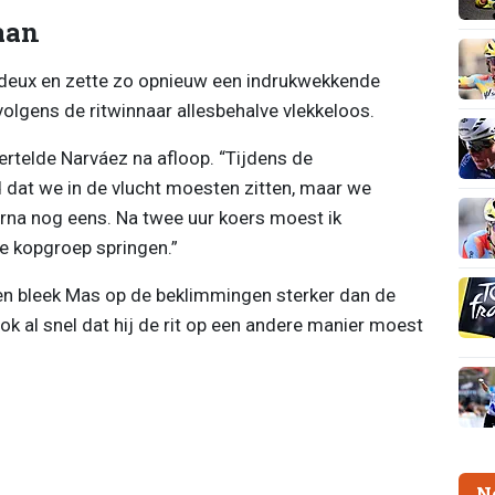
aan
-deux en zette zo opnieuw een indrukwekkende
volgens de ritwinnaar allesbehalve vlekkeloos.
ertelde Narváez na afloop. “Tijdens de
at we in de vlucht moesten zitten, maar we
arna nog eens. Na twee uur koers moest ik
de kopgroep springen.”
ien bleek Mas op de beklimmingen sterker dan de
k al snel dat hij de rit op een andere manier moest
N