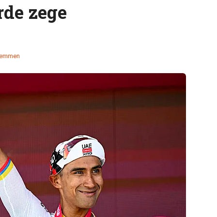
rde zege
temmen