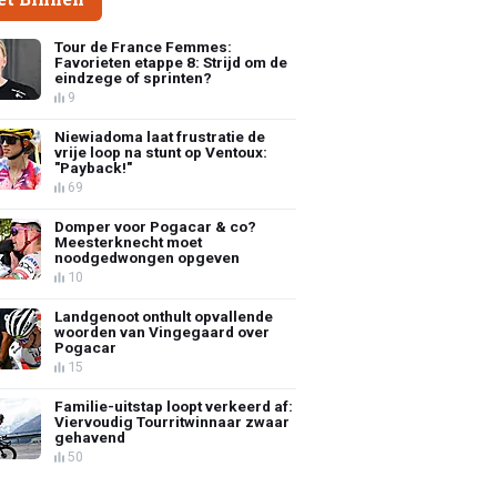
Tour de France Femmes:
Favorieten etappe 8: Strijd om de
eindzege of sprinten?
9
Niewiadoma laat frustratie de
vrije loop na stunt op Ventoux:
"Payback!"
69
Domper voor Pogacar & co?
Meesterknecht moet
noodgedwongen opgeven
10
Landgenoot onthult opvallende
woorden van Vingegaard over
Pogacar
15
Familie-uitstap loopt verkeerd af:
Viervoudig Tourritwinnaar zwaar
gehavend
50