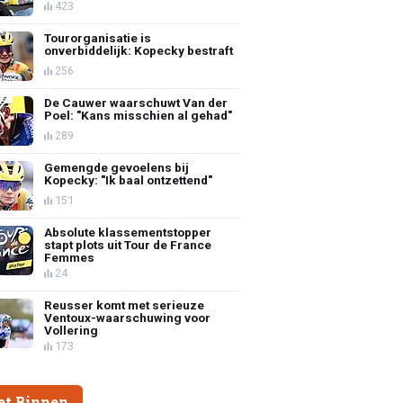
423
Tourorganisatie is
onverbiddelijk: Kopecky bestraft
256
De Cauwer waarschuwt Van der
Poel: "Kans misschien al gehad"
289
Gemengde gevoelens bij
Kopecky: "Ik baal ontzettend"
151
Absolute klassementstopper
stapt plots uit Tour de France
Femmes
24
Reusser komt met serieuze
Ventoux-waarschuwing voor
Vollering
173
et Binnen