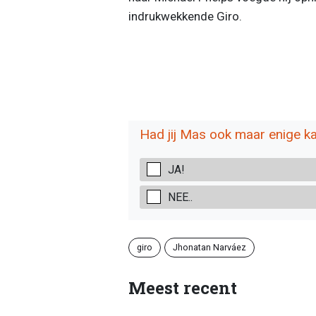
indrukwekkende Giro.
Had jij Mas ook maar enige k
JA!
NEE..
giro
Jhonatan Narváez
Meest recent