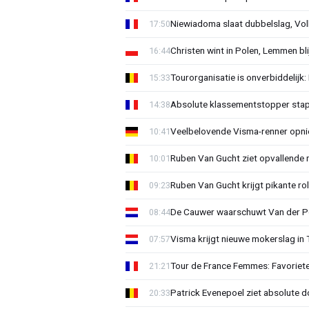
Niewiadoma slaat dubbelslag, Vol
17:50
Christen wint in Polen, Lemmen blij
16:44
Tourorganisatie is onverbiddelijk
15:33
Absolute klassementstopper stap
14:38
Veelbelovende Visma-renner opni
10:41
Ruben Van Gucht ziet opvallende 
10:01
Ruben Van Gucht krijgt pikante rol
09:23
De Cauwer waarschuwt Van der Po
08:44
Visma krijgt nieuwe mokerslag in 
07:57
Tour de France Femmes: Favoriete
21:21
Patrick Evenepoel ziet absolute 
20:33