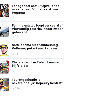
Landgenoot onthult opvallende
woorden van Vingegaard over
Pogacar
3
Familie-uitstap loopt verkeerd af:
Viervoudig Tourritwinnaar zwaar
gehavend
16
Niewiadoma slaat dubbelslag,
Vollering pokert met Reusser
16
Christen wint in Polen, Lemmen
blijft leider
3
Tourorganisatie is
onverbiddelijk: Kopecky bestraft
126