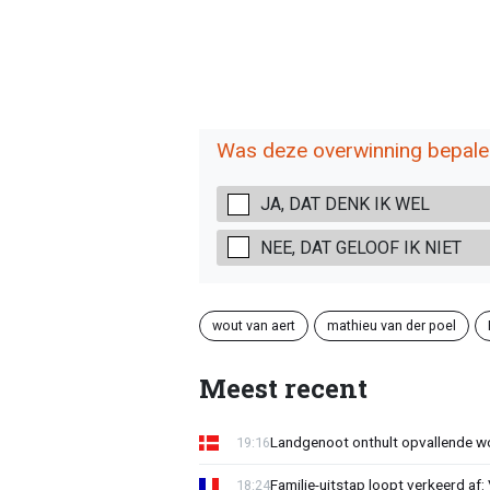
Was deze overwinning bepal
JA, DAT DENK IK WEL
NEE, DAT GELOOF IK NIET
wout van aert
mathieu van der poel
Meest recent
Landgenoot onthult opvallende w
19:16
Familie-uitstap loopt verkeerd af
18:24