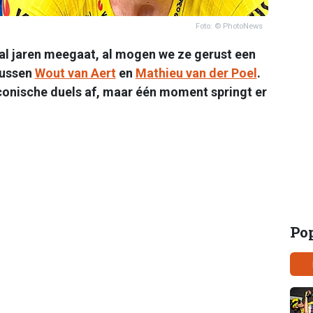
Foto: © PhotoNews
en al jaren meegaat, al mogen we ze gerust een
tussen
Wout van Aert
en
Mathieu van der Poel
.
conische duels af, maar één moment springt er
Po