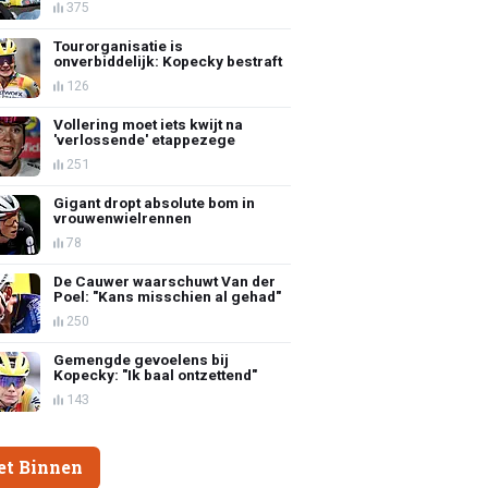
375
Tourorganisatie is
onverbiddelijk: Kopecky bestraft
126
Vollering moet iets kwijt na
'verlossende' etappezege
251
Gigant dropt absolute bom in
vrouwenwielrennen
78
De Cauwer waarschuwt Van der
Poel: "Kans misschien al gehad"
250
Gemengde gevoelens bij
Kopecky: "Ik baal ontzettend"
143
et Binnen