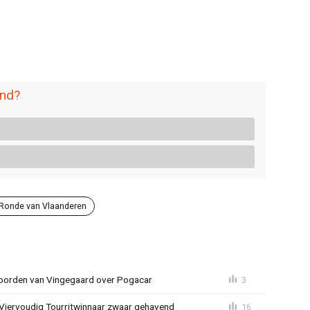
end?
Ronde van Vlaanderen
oorden van Vingegaard over Pogacar
3
: Viervoudig Tourritwinnaar zwaar gehavend
16