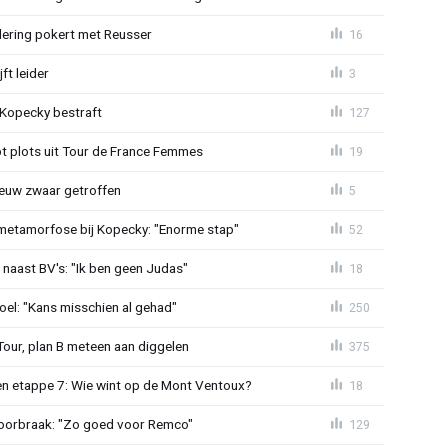
lering pokert met Reusser
16
ft leider
3
: Kopecky bestraft
127
t plots uit Tour de France Femmes
19
euw zwaar getroffen
5
metamorfose bij Kopecky: "Enorme stap"
52
 naast BV's: "Ik ben geen Judas"
18
el: "Kans misschien al gehad"
250
Tour, plan B meteen aan diggelen
375
n etappe 7: Wie wint op de Mont Ventoux?
18
doorbraak: "Zo goed voor Remco"
129