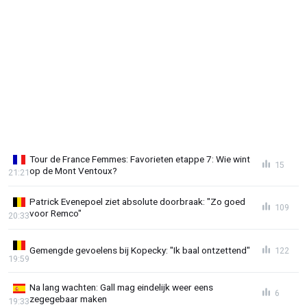
Tour de France Femmes: Favorieten etappe 7: Wie wint
15
op de Mont Ventoux?
21:21
Patrick Evenepoel ziet absolute doorbraak: "Zo goed
109
voor Remco"
20:33
Gemengde gevoelens bij Kopecky: "Ik baal ontzettend"
122
19:59
Na lang wachten: Gall mag eindelijk weer eens
6
zegegebaar maken
19:33