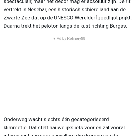
spectaculair, maar het decor mag er absoluut zijn. De rit
vertrekt in Nesebar, een historisch schiereiland aan de
Zwarte Zee dat op de UNESCO Werelderfgoedlijst prijkt.
Daarna trekt het peloton langs de kust richting Burgas.
▼ Ad by Refinery89
Onderweg wacht slechts één gecategoriseerd
klimmetje. Dat stelt nauwelijks iets voor en zal vooral
interessant zijn voor aanvallers die dromen van de