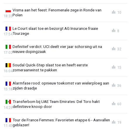
Visma aan het feest: Fenomenale zege in Ronde van
10
Polen
18:33
Le Court slaat toe en bezorgt AG Insurance fraaie
8
Tourzege
17:54
Definitief verdict: UCI deelt vier jaar schorsing uit na
32
nieuwe dopingzaak
17:02
Soudal Quick-Step slaat toe en heeft eerste
15
zomeraanwinst te pakken
16:04
Alarmfase rood: opnieuw toekomst van wielerploeg aan
36
zijden draadje
15:18
Transferbom bij UAE Team Emirates: Del Toro hakt
60
definitieve knoop door
14:26
Tour de France Femmes: Favorieten etappe 6 - Aanvallen
19
geblazen!
11:45