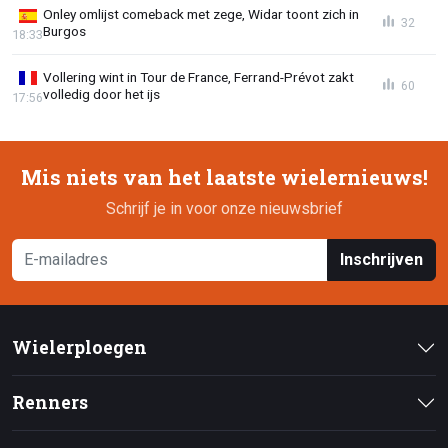
Onley omlijst comeback met zege, Widar toont zich in
32
Burgos
18:33
Vollering wint in Tour de France, Ferrand-Prévot zakt
60
volledig door het ijs
17:56
Mis niets van het laatste wielernieuws!
Schrijf je in voor onze nieuwsbrief
Inschrijven
Wielerploegen
Renners