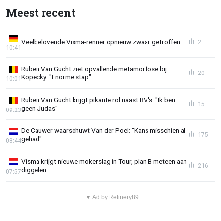
Meest recent
Veelbelovende Visma-renner opnieuw zwaar getroffen
2
10:41
Ruben Van Gucht ziet opvallende metamorfose bij
20
Kopecky: "Enorme stap"
10:01
Ruben Van Gucht krijgt pikante rol naast BV's: "Ik ben
15
geen Judas"
09:23
De Cauwer waarschuwt Van der Poel: "Kans misschien al
175
gehad"
08:44
Visma krijgt nieuwe mokerslag in Tour, plan B meteen aan
216
diggelen
07:57
▼ Ad by Refinery89