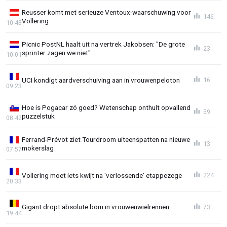
Reusser komt met serieuze Ventoux-waarschuwing voor
146
Vollering
10:43
Picnic PostNL haalt uit na vertrek Jakobsen: "De grote
23
sprinter zagen we niet"
10:01
UCI kondigt aardverschuiving aan in vrouwenpeloton
16
09:23
Hoe is Pogacar zó goed? Wetenschap onthult opvallend
59
puzzelstuk
08:42
Ferrand-Prévot ziet Tourdroom uiteenspatten na nieuwe
13
mokerslag
07:57
Vollering moet iets kwijt na 'verlossende' etappezege
224
20:33
Gigant dropt absolute bom in vrouwenwielrennen
73
19:44