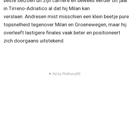
beste seizoen uit zijn carrière en bewees eerder dit jaar
in Tirreno-Adriatico al dat hij Milan kan
verslaan. Andresen mist misschien een klein beetje pure
topsnelheid tegenover Milan en Groenewegen, maar hij
overleeft lastigere finales vaak beter en positioneert
zich doorgaans uitstekend.
▼ Ad by Refinery89