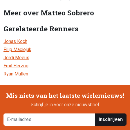
Meer over Matteo Sobrero
Gerelateerde Renners
Jonas Koch
Filip Maciejuk
Jordi Meeus
Emil Herzog
Ryan Mullen
Mis niets van het laatste wielernieuws!
Schrijf je in voor onze nieuwsbrief
Inschrijven