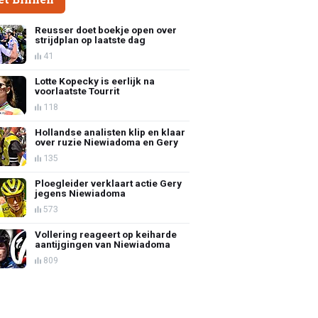
Reusser doet boekje open over
strijdplan op laatste dag
41
Lotte Kopecky is eerlijk na
voorlaatste Tourrit
118
Hollandse analisten klip en klaar
over ruzie Niewiadoma en Gery
135
Ploegleider verklaart actie Gery
jegens Niewiadoma
573
Vollering reageert op keiharde
aantijgingen van Niewiadoma
809