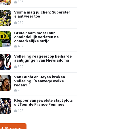
895
Visma mag juichen: Superster
slaat weer toe
259
Grote naam moet Tour
onmiddellijk verlaten na
opmerkelijke strijd
407
Vollering reageert op keiharde
aantijgingen van Niewiadoma
809
Van Gucht en Beyen kraken
Vollering: "Vanwege welke
reden?!"
230
Klepper van jewelste stapt plots
uit Tour de France Femmes
123
et Binnen