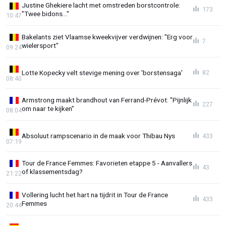
Justine Ghekiere lacht met omstreden borstcontrole:
173
"Twee bidons..."
10:47
Bakelants ziet Vlaamse kweekvijver verdwijnen: "Erg voor
7
wielersport"
09:24
Lotte Kopecky velt stevige mening over 'borstensaga'
82
08:40
Armstrong maakt brandhout van Ferrand-Prévot: "Pijnlijk
227
om naar te kijken"
08:04
Absoluut rampscenario in de maak voor Thibau Nys
433
07:19
Tour de France Femmes: Favorieten etappe 5 - Aanvallers
43
of klassementsdag?
21:22
Vollering lucht het hart na tijdrit in Tour de France
433
Femmes
20:44