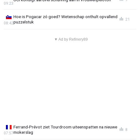
09:23
Hoe is Pogacar zó goed? Wetenschap onthult opvallend
21
puzzelstuk
08:42
▼ Ad by Refinery89
Ferrand-Prévot ziet Tourdroom uiteenspatten na nieuwe
8
mokerslag
07:57