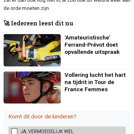
zat er dan ook nog niet in, al zou ook dit weldra weer aan
de orde moeten zijn.
🚀 Iedereen leest dit nu
'Amateuristische'
Ferrand-Prévot doet
opvallende uitspraak
Vollering lucht het hart
na tijdrit in Tour de
France Femmes
Komt dit door de kinderen?
JA, VERMOEDELIJK WEL