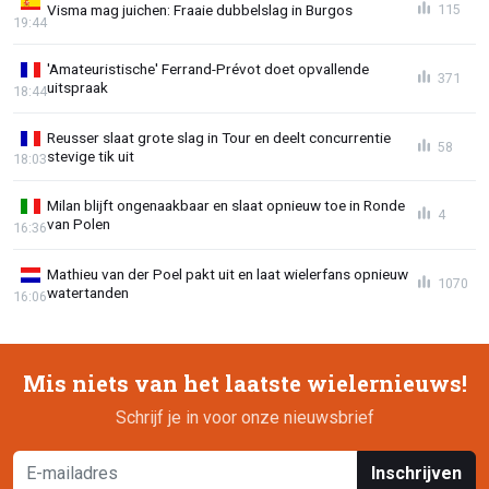
Visma mag juichen: Fraaie dubbelslag in Burgos
115
19:44
'Amateuristische' Ferrand-Prévot doet opvallende
371
uitspraak
18:44
Reusser slaat grote slag in Tour en deelt concurrentie
58
stevige tik uit
18:03
Milan blijft ongenaakbaar en slaat opnieuw toe in Ronde
4
van Polen
16:36
Mathieu van der Poel pakt uit en laat wielerfans opnieuw
1070
watertanden
16:06
Mis niets van het laatste wielernieuws!
Schrijf je in voor onze nieuwsbrief
Inschrijven