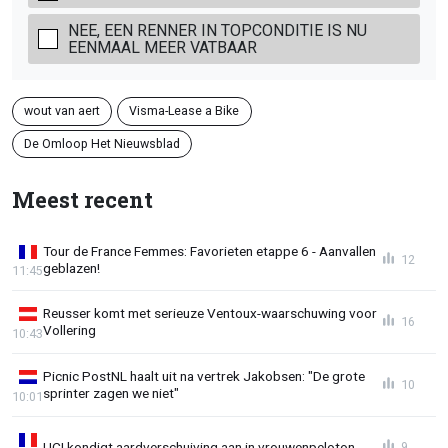
NEE, EEN RENNER IN TOPCONDITIE IS NU
EENMAAL MEER VATBAAR
wout van aert
Visma-Lease a Bike
De Omloop Het Nieuwsblad
Meest recent
Tour de France Femmes: Favorieten etappe 6 - Aanvallen
12
geblazen!
11:45
Reusser komt met serieuze Ventoux-waarschuwing voor
16
Vollering
10:43
Picnic PostNL haalt uit na vertrek Jakobsen: "De grote
10
sprinter zagen we niet"
10:01
UCI kondigt aardverschuiving aan in vrouwenpeloton
9