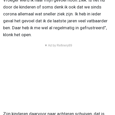
Vroeger werd ik naar mijn gevoel nooit ziek. Is het nu
door de kinderen of soms denk ik ook dat we sinds
corona allemaal wat sneller ziek zijn. Ik heb in ieder
geval het gevoel dat ik de laatste jaren veel vatbaarder
ben. Daar heb ik me wel al regelmatig in gefrustreerd”,
klonk het open.
▼ Ad by Refinery89
Zijn kinderen daarvoor naar achteren schuiven, dat is