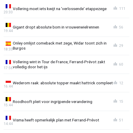
Vollering moet iets kwijt na 'verlossende' etappezege
111
20:33
Gigant dropt absolute bom in vrouwenwielrennen
56
19:44
Onley omlijst comeback met zege, Widar toont zich in
29
Burgos
18:33
Vollering wint in Tour de France, Ferrand-Prévot zakt
60
volledig door het ijs
17:56
Wederom raak: absolute topper maakt hattrick compleet
12
16:44
Roodhooft pleit voor ingrijpende verandering
15
15:44
Visma heeft opmerkelijk plan met Ferrand-Prévot
51
14:44