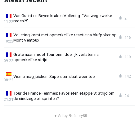
Van Gucht en Beyen kraken Vollering: "Vanwege welke
2
reden?!"
11:22
Vollering komt met opmerkelijke reactie na blufpoker op
116
Mont Ventoux
10:22
Grote naam moet Tour onmiddellijk verlaten na
119
opmerkelijke strijd
09:22
Visma mag juichen: Superster slaat weer toe
142
08:22
Tour de France Femmes: Favorieten etappe 8: Strijd om
24
de eindzege of sprinten?
21:21
▼ Ad by Refinery89