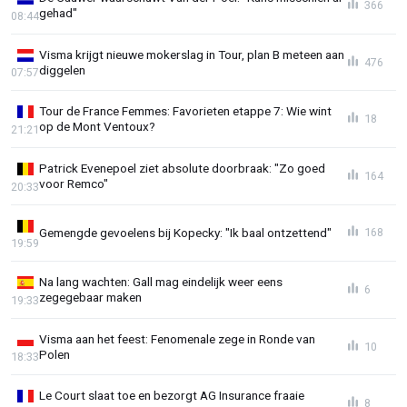
366
gehad"
08:44
Visma krijgt nieuwe mokerslag in Tour, plan B meteen aan
476
diggelen
07:57
Tour de France Femmes: Favorieten etappe 7: Wie wint
18
op de Mont Ventoux?
21:21
Patrick Evenepoel ziet absolute doorbraak: "Zo goed
164
voor Remco"
20:33
Gemengde gevoelens bij Kopecky: "Ik baal ontzettend"
168
19:59
Na lang wachten: Gall mag eindelijk weer eens
6
zegegebaar maken
19:33
Visma aan het feest: Fenomenale zege in Ronde van
10
Polen
18:33
Le Court slaat toe en bezorgt AG Insurance fraaie
8