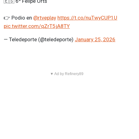
🇪🇸 6º Felipe Orts
👉 Podio en
@rtveplay
https://t.co/nuTwyCUP1U
pic.twitter.com/qZrT5jA8TY
— Teledeporte (@teledeporte)
January 25, 2026
▼ Ad by Refinery89