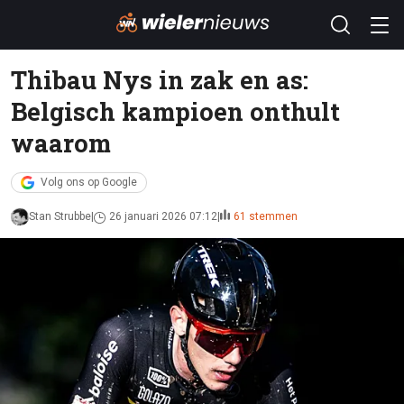
Thibau Nys in zak en as:
Belgisch kampioen onthult
waarom
Volg ons op Google
Stan Strubbe
26 januari 2026 07:12
61 stemmen