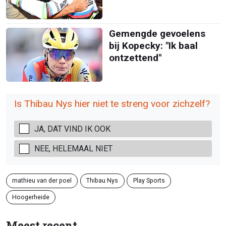
Gemengde gevoelens
bij Kopecky: "Ik baal
ontzettend"
Is Thibau Nys hier niet te streng voor zichzelf?
JA, DAT VIND IK OOK
NEE, HELEMAAL NIET
mathieu van der poel
Thibau Nys
Play Sports
Hoogerheide
Meest recent