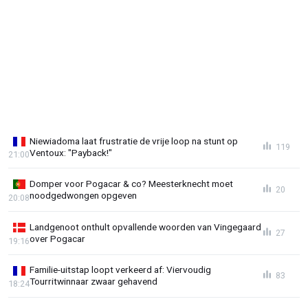
Niewiadoma laat frustratie de vrije loop na stunt op
119
Ventoux: "Payback!"
21:00
Domper voor Pogacar & co? Meesterknecht moet
20
noodgedwongen opgeven
20:08
Landgenoot onthult opvallende woorden van Vingegaard
27
over Pogacar
19:16
Familie-uitstap loopt verkeerd af: Viervoudig
83
Tourritwinnaar zwaar gehavend
18:24