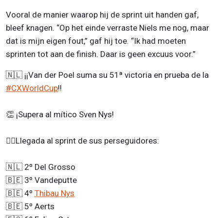
Vooral de manier waarop hij de sprint uit handen gaf,
bleef knagen. “Op het einde verraste Niels me nog, maar
dat is mijn eigen fout,” gaf hij toe. “Ik had moeten
sprinten tot aan de finish. Daar is geen excuus voor.”
🇳🇱 ¡¡Van der Poel suma su 51ª victoria en prueba de la
#CXWorldCup
!!
👏 ¡Supera al mítico Sven Nys!
🚴‍♂️Llegada al sprint de sus perseguidores:
🇳🇱 2º Del Grosso
🇧🇪 3º Vandeputte
🇧🇪 4º
Thibau Nys
🇧🇪 5º Aerts