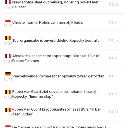
Niewiadoma slaat dubbelslag, Vollering pokert met
26
Reusser
17:50
Christen wint in Polen, Lemmen blijft leider
7
16:44
Tourorganisatie is onverbiddelijk: Kopecky bestraft
525
15:33
Absolute klassementstopper stapt plots uit Tour de
48
France Femmes
14:38
Veelbelovende Visma-renner opnieuw zwaar getroffen
9
10:41
Ruben Van Gucht ziet opvallende metamorfose bij
69
Kopecky: "Enorme stap"
10:01
Ruben Van Gucht krijgt pikante rol naast BV's: "Ik ben
25
geen Judas"
09:23
De Cauwer waarschuwt Van der Poel: "Kans misschien al