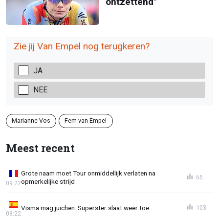
ontzettend"
Zie jij Van Empel nog terugkeren?
JA
NEE
Marianne Vos
Fem van Empel
Meest recent
Grote naam moet Tour onmiddellijk verlaten na
65
opmerkelijke strijd
09:22
Visma mag juichen: Superster slaat weer toe
103
08:22