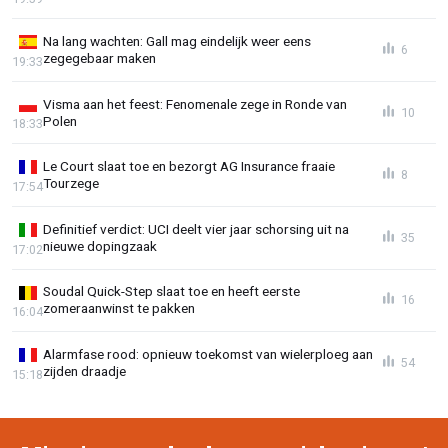
Na lang wachten: Gall mag eindelijk weer eens
6
zegegebaar maken
19:33
Visma aan het feest: Fenomenale zege in Ronde van
10
Polen
18:33
Le Court slaat toe en bezorgt AG Insurance fraaie
8
Tourzege
17:54
Definitief verdict: UCI deelt vier jaar schorsing uit na
35
nieuwe dopingzaak
17:02
Soudal Quick-Step slaat toe en heeft eerste
16
zomeraanwinst te pakken
16:04
Alarmfase rood: opnieuw toekomst van wielerploeg aan
54
zijden draadje
15:18