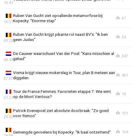
10:41
Ruben Van Gucht ziet opvallende metamorfose bij
67
Kopecky: "Enorme stap"
10:01
Ruben Van Gucht krijgt pikante rol naast BV's: "Ik ben
24
geen Judas"
09:23
De Cauwer waarschuwt Van der Poel: "Kans misschien al
347
gehad"
08:44
Visma krijgt nieuwe mokerslag in Tour, plan B meteen aan
461
diggelen
07:57
Tour de France Femmes: Favorieten etappe 7: Wie wint
18
op de Mont Ventoux?
21:21
Patrick Evenepoel ziet absolute doorbraak: "Zo goed
151
voor Remco"
20:33
Gemengde gevoelens bij Kopecky: "Ik baal ontzettend"
164
19:59