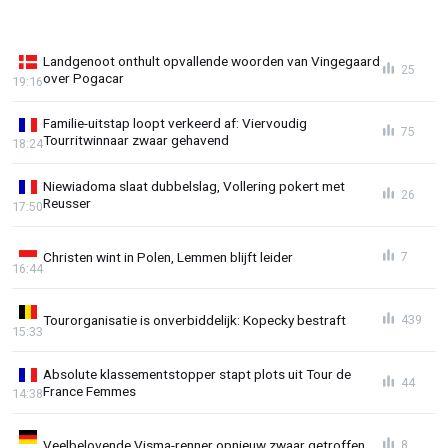
Landgenoot onthult opvallende woorden van Vingegaard
25
over Pogacar
19:16
Familie-uitstap loopt verkeerd af: Viervoudig
75
Tourritwinnaar zwaar gehavend
18:24
Niewiadoma slaat dubbelslag, Vollering pokert met
26
Reusser
17:50
Christen wint in Polen, Lemmen blijft leider
7
16:44
Tourorganisatie is onverbiddelijk: Kopecky bestraft
439
15:33
Absolute klassementstopper stapt plots uit Tour de
44
France Femmes
14:38
Veelbelovende Visma-renner opnieuw zwaar getroffen
8