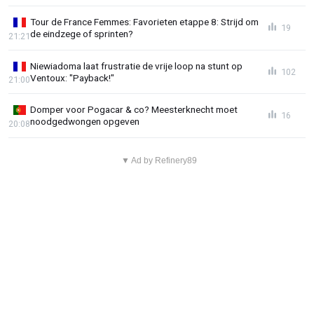
Tour de France Femmes: Favorieten etappe 8: Strijd om
19
de eindzege of sprinten?
21:21
Niewiadoma laat frustratie de vrije loop na stunt op
102
Ventoux: "Payback!"
21:00
Domper voor Pogacar & co? Meesterknecht moet
16
noodgedwongen opgeven
20:08
▼ Ad by Refinery89