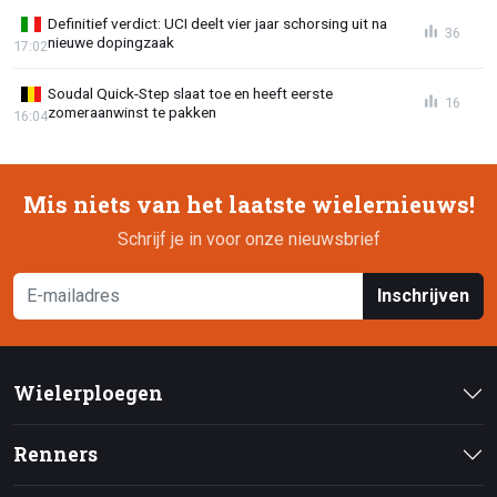
Definitief verdict: UCI deelt vier jaar schorsing uit na
36
nieuwe dopingzaak
17:02
Soudal Quick-Step slaat toe en heeft eerste
16
zomeraanwinst te pakken
16:04
Mis niets van het laatste wielernieuws!
Schrijf je in voor onze nieuwsbrief
Inschrijven
Wielerploegen
Renners