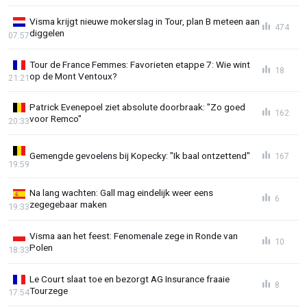
Visma krijgt nieuwe mokerslag in Tour, plan B meteen aan
474
diggelen
07:57
Tour de France Femmes: Favorieten etappe 7: Wie wint
18
op de Mont Ventoux?
21:21
Patrick Evenepoel ziet absolute doorbraak: "Zo goed
162
voor Remco"
20:33
Gemengde gevoelens bij Kopecky: "Ik baal ontzettend"
167
19:59
Na lang wachten: Gall mag eindelijk weer eens
6
zegegebaar maken
19:33
Visma aan het feest: Fenomenale zege in Ronde van
10
Polen
18:33
Le Court slaat toe en bezorgt AG Insurance fraaie
8
Tourzege
17:54