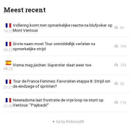
Meest recent
Vollering komt met opmerkelijke reactie na blufpoker op
99
Mont Ventoux
10:22
Grote naam moet Tour onmiddellijk verlaten na
109
opmerkelijke strijd
09:22
Visma mag juichen: Superster slaat weer toe
133
08:22
Tour de France Femmes: Favorieten etappe 8: Strijd om
23
de eindzege of sprinten?
21:21
Niewiadoma laat frustratie de vrije loop na stunt op
116
Ventoux: "Payback!"
21:00
▼ Ad by Refinery89