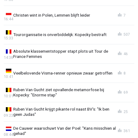
Christen wint in Polen, Lemmen blijft leider
7
16:44
Tourorganisatie is onverbiddelijk: Kopecky bestraft
507
15:33
Absolute klassementstopper stapt plots uit Tour de
46
France Femmes
14:38
Veelbelovende Visma-renner opnieuw zwaar getroffen
8
10:41
Ruben Van Gucht ziet opvallende metamorfose bij
69
Kopecky: "Enorme stap"
10:01
Ruben Van Gucht krijgt pikante rol naast BV's: "Ik ben
25
geen Judas"
09:23
De Cauwer waarschuwt Van der Poel: "Kans misschien al
361
gehad"
08:44