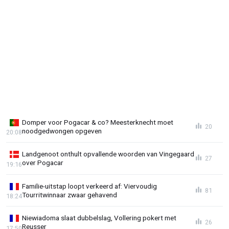
Domper voor Pogacar & co? Meesterknecht moet
20
noodgedwongen opgeven
20:08
Landgenoot onthult opvallende woorden van Vingegaard
27
over Pogacar
19:16
Familie-uitstap loopt verkeerd af: Viervoudig
81
Tourritwinnaar zwaar gehavend
18:24
Niewiadoma slaat dubbelslag, Vollering pokert met
26
Reusser
17:50