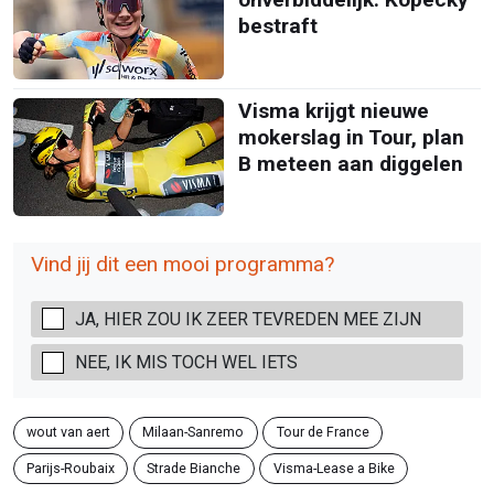
bestraft
Visma krijgt nieuwe
mokerslag in Tour, plan
B meteen aan diggelen
Vind jij dit een mooi programma?
JA, HIER ZOU IK ZEER TEVREDEN MEE ZIJN
NEE, IK MIS TOCH WEL IETS
wout van aert
Milaan-Sanremo
Tour de France
Parijs-Roubaix
Strade Bianche
Visma-Lease a Bike