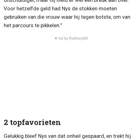
onschuldiger, maar hij hield er wel een breuk aan over.
Voor hetzelfde geld had Nys de stokken moeten
gebruiken van die vrouw waar hij tegen botste, om van
het parcours te pikkelen."
▼ Ad by Refinery89
2 topfavorieten
Gelukkig bleef Nys van dat onheil gespaard, en trekt hij