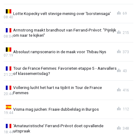
Lotte Kopecky velt stevige mening over 'borstensaga'
69
08:40
Armstrong maakt brandhout van Ferrand-Prévot: "Pijnlijk
215
om naar te kijken"
08:04
Absoluut rampscenario in de maak voor Thibau Nys
373
07:19
Tour de France Femmes: Favorieten etappe 5 - Aanvallers
43
of klassementsdag?
21:22
Vollering lucht het hart na tijdrit in Tour de France
416
Femmes
20:44
Visma mag juichen: Fraaie dubbelslag in Burgos
112
19:44
'Amateuristische' Ferrand-Prévot doet opvallende
348
uitspraak
18:44