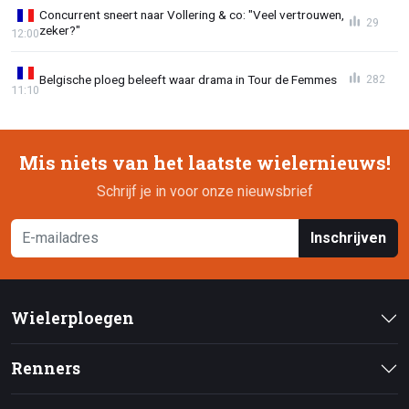
Concurrent sneert naar Vollering & co: "Veel vertrouwen,
29
zeker?"
12:00
Belgische ploeg beleeft waar drama in Tour de Femmes
282
11:10
Mis niets van het laatste wielernieuws!
Schrijf je in voor onze nieuwsbrief
Inschrijven
Wielerploegen
Renners