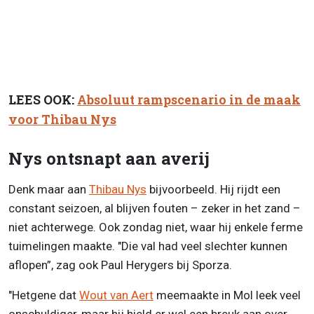
LEES OOK:
Absoluut rampscenario in de maak
voor Thibau Nys
Nys ontsnapt aan averij
Denk maar aan
Thibau Nys
bijvoorbeeld. Hij rijdt een
constant seizoen, al blijven fouten – zeker in het zand –
niet achterwege. Ook zondag niet, waar hij enkele ferme
tuimelingen maakte. "Die val had veel slechter kunnen
aflopen”, zag ook Paul Herygers bij Sporza.
"Hetgene dat
Wout van Aert
meemaakte in Mol leek veel