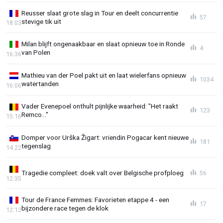
Reusser slaat grote slag in Tour en deelt concurrentie
57
stevige tik uit
18:03
Milan blijft ongenaakbaar en slaat opnieuw toe in Ronde
4
van Polen
16:36
Mathieu van der Poel pakt uit en laat wielerfans opnieuw
1034
watertanden
16:06
Vader Evenepoel onthult pijnlijke waarheid: "Het raakt
123
Remco..."
15:16
Domper voor Urška Žigart: vriendin Pogacar kent nieuwe
181
tegenslag
14:22
Tragedie compleet: doek valt over Belgische profploeg
56
12:35
Tour de France Femmes: Favorieten etappe 4 - een
17
bijzondere race tegen de klok
12:12