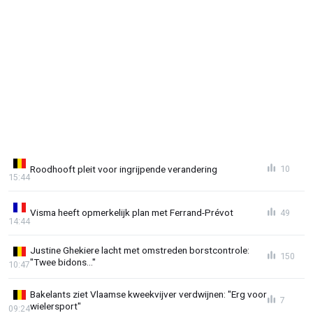
Roodhooft pleit voor ingrijpende verandering
10
15:44
Visma heeft opmerkelijk plan met Ferrand-Prévot
49
14:44
Justine Ghekiere lacht met omstreden borstcontrole:
150
"Twee bidons..."
10:47
Bakelants ziet Vlaamse kweekvijver verdwijnen: "Erg voor
7
wielersport"
09:24