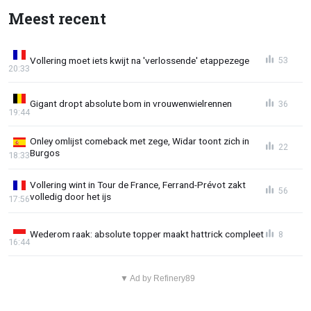
Meest recent
Vollering moet iets kwijt na 'verlossende' etappezege
53
20:33
Gigant dropt absolute bom in vrouwenwielrennen
36
19:44
Onley omlijst comeback met zege, Widar toont zich in
22
Burgos
18:33
Vollering wint in Tour de France, Ferrand-Prévot zakt
56
volledig door het ijs
17:56
Wederom raak: absolute topper maakt hattrick compleet
8
16:44
▼ Ad by Refinery89