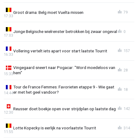
Groot drama: Belg moet Vuelta missen
79
17:33
Jonge Belgische wielrenster betrokken bij zwaar ongeval
0
17:03
Vollering vertelt iets apart voor start laatste Tourrit
157
16:33
Vingegaard sneert naar Pogacar: "Word moedeloos van
28
hem"
15:33
Tour de France Femmes: Favorieten etappe 9 - Wie gaat
18
er met het geel vandoor?
14:44
Reusser doet boekje open over strijdplan op laatste dag
142
12:30
Lotte Kopecky is eerlijk na voorlaatste Tourrit
314
11:55