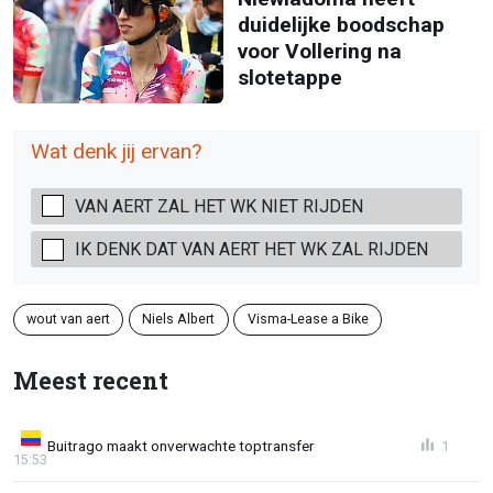
duidelijke boodschap
voor Vollering na
slotetappe
Wat denk jij ervan?
VAN AERT ZAL HET WK NIET RIJDEN
IK DENK DAT VAN AERT HET WK ZAL RIJDEN
wout van aert
Niels Albert
Visma-Lease a Bike
Meest recent
Buitrago maakt onverwachte toptransfer
1
15:53