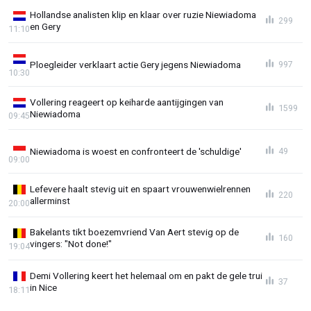
Hollandse analisten klip en klaar over ruzie Niewiadoma
299
en Gery
11:10
Ploegleider verklaart actie Gery jegens Niewiadoma
997
10:30
Vollering reageert op keiharde aantijgingen van
1599
Niewiadoma
09:45
Niewiadoma is woest en confronteert de 'schuldige'
49
09:00
Lefevere haalt stevig uit en spaart vrouwenwielrennen
220
allerminst
20:00
Bakelants tikt boezemvriend Van Aert stevig op de
160
vingers: "Not done!"
19:04
Demi Vollering keert het helemaal om en pakt de gele trui
37
in Nice
18:11