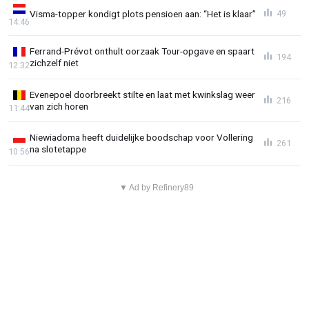
Visma-topper kondigt plots pensioen aan: “Het is klaar”
49
14:46
Ferrand-Prévot onthult oorzaak Tour-opgave en spaart
194
zichzelf niet
12:32
Evenepoel doorbreekt stilte en laat met kwinkslag weer
216
van zich horen
11:44
Niewiadoma heeft duidelijke boodschap voor Vollering
261
na slotetappe
10:56
▼ Ad by Refinery89