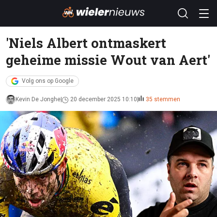
'Niels Albert ontmaskert
geheime missie Wout van Aert'
Volg ons op Google
Kevin De Jonghe
20 december 2025 10:10
35 stemmen