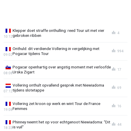
Klepper doet straffe onthulling: reed Tour uit met vier
4
gebroken ribben
10:12
Onthuld: dit verdiende Vollering in vergelijking met
994
Pogacar tijdens Tour
09:02
Pogacar openhartig over angstig moment met verloofde
17
Urska Zigart
08:08
Vollering onthult opvallend gesprek met Niewiadoma
69
tijdens slotetappe
07:12
Vollering zet kroon op werk en wint Tour de France
16
Femmes
19:08
Phinney neemt het op voor echtgenoot Niewiadoma: “Dit
44
is vuil"
18:33