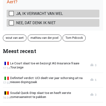
Aert?
JA, IK VERWACHT VAN WEL
NEE, DAT DENK IK NIET
wout van aert
mathieu van der poel
Tom Pidcock
Meest recent
Le Court slaat toe en bezorgt AG Insurance fraaie
0
Tourzege
17:54
Definitief verdict: UCI deelt vier jaar schorsing uit na
6
nieuwe dopingzaak
17:02
Soudal Quick-Step slaat toe en heeft eerste
3
zomeraanwinst te pakken
16:04