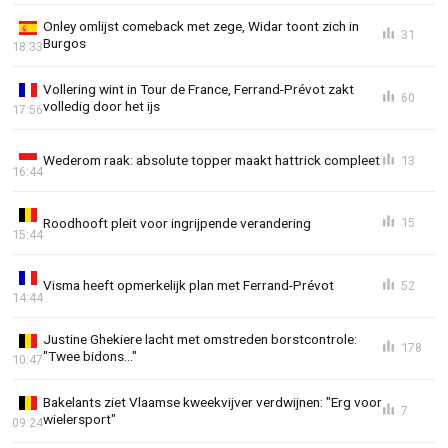
Onley omlijst comeback met zege, Widar toont zich in
31
Burgos
18:33
Vollering wint in Tour de France, Ferrand-Prévot zakt
60
volledig door het ijs
17:56
Wederom raak: absolute topper maakt hattrick compleet
13
16:44
Roodhooft pleit voor ingrijpende verandering
15
15:44
Visma heeft opmerkelijk plan met Ferrand-Prévot
52
14:44
Justine Ghekiere lacht met omstreden borstcontrole:
178
"Twee bidons..."
10:47
Bakelants ziet Vlaamse kweekvijver verdwijnen: "Erg voor
7
wielersport"
09:24