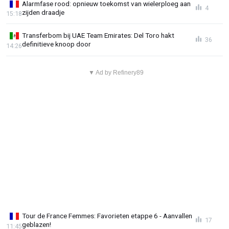
Alarmfase rood: opnieuw toekomst van wielerploeg aan
4
zijden draadje
15:18
Transferbom bij UAE Team Emirates: Del Toro hakt
36
definitieve knoop door
14:26
▼ Ad by Refinery89
Tour de France Femmes: Favorieten etappe 6 - Aanvallen
17
geblazen!
11:45