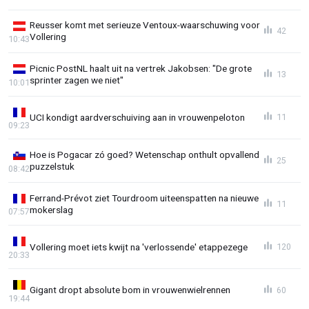
Reusser komt met serieuze Ventoux-waarschuwing voor
42
Vollering
10:43
Picnic PostNL haalt uit na vertrek Jakobsen: "De grote
13
sprinter zagen we niet"
10:01
UCI kondigt aardverschuiving aan in vrouwenpeloton
11
09:23
Hoe is Pogacar zó goed? Wetenschap onthult opvallend
25
puzzelstuk
08:42
Ferrand-Prévot ziet Tourdroom uiteenspatten na nieuwe
11
mokerslag
07:57
Vollering moet iets kwijt na 'verlossende' etappezege
120
20:33
Gigant dropt absolute bom in vrouwenwielrennen
60
19:44