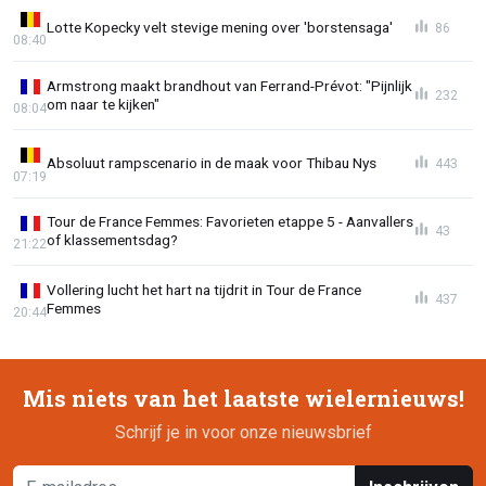
Lotte Kopecky velt stevige mening over 'borstensaga'
86
08:40
Armstrong maakt brandhout van Ferrand-Prévot: "Pijnlijk
232
om naar te kijken"
08:04
Absoluut rampscenario in de maak voor Thibau Nys
443
07:19
Tour de France Femmes: Favorieten etappe 5 - Aanvallers
43
of klassementsdag?
21:22
Vollering lucht het hart na tijdrit in Tour de France
437
Femmes
20:44
Mis niets van het laatste wielernieuws!
Schrijf je in voor onze nieuwsbrief