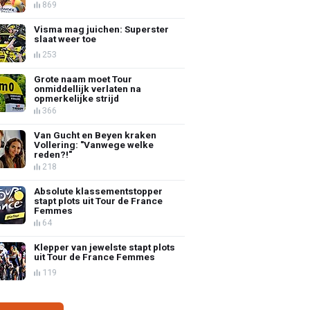
869
Visma mag juichen: Superster
slaat weer toe
253
Grote naam moet Tour
onmiddellijk verlaten na
opmerkelijke strijd
366
Van Gucht en Beyen kraken
Vollering: "Vanwege welke
reden?!"
218
Absolute klassementstopper
stapt plots uit Tour de France
Femmes
64
Klepper van jewelste stapt plots
uit Tour de France Femmes
119