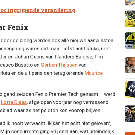
oor ingrijpende verandering
ar Fenix
 door de ploeg werden ook alle nieuwe aanwinsten
annenploeg waren dat maar liefst acht stuks, met
der en Johan Geens van Flanders Baloise, Tim
ncesco Busatto en
Gerben Thijssen
van
Arkéa en de uit pensioen terugkerende
Maurice
olgend seizoen Fenix-Premier Tech genaam – werd
t
Lotte Claes
, afgelopen voorjaar nog verrassend
lad waar ze het peloton kon voorop blijven.
ad ik nooit verwacht. Ik kan het echt niet geloven”,
ijn concurrente ging vrij snel aan, wat uiteindelijk