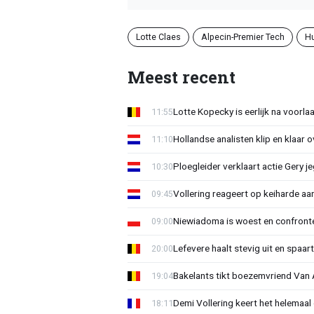
Lotte Claes
Alpecin-Premier Tech
H
Meest recent
Lotte Kopecky is eerlijk na voorlaa
11:55
Hollandse analisten klip en klaar 
11:10
Ploegleider verklaart actie Gery 
10:30
Vollering reageert op keiharde a
09:45
Niewiadoma is woest en confrontee
09:00
Lefevere haalt stevig uit en spaar
20:00
Bakelants tikt boezemvriend Van A
19:04
Demi Vollering keert het helemaal 
18:11