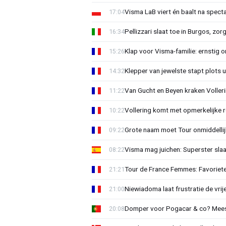
Visma LaB viert én baalt na spect
17:04
Pellizzari slaat toe in Burgos, zor
16:34
Klap voor Visma-familie: ernstig o
15:26
Klepper van jewelste stapt plots 
14:32
Van Gucht en Beyen kraken Voller
11:22
Vollering komt met opmerkelijke 
10:22
Grote naam moet Tour onmiddellijk
09:22
Visma mag juichen: Superster slaa
08:22
Tour de France Femmes: Favorieten
21:21
Niewiadoma laat frustratie de vrij
21:00
Domper voor Pogacar & co? Mee
20:08