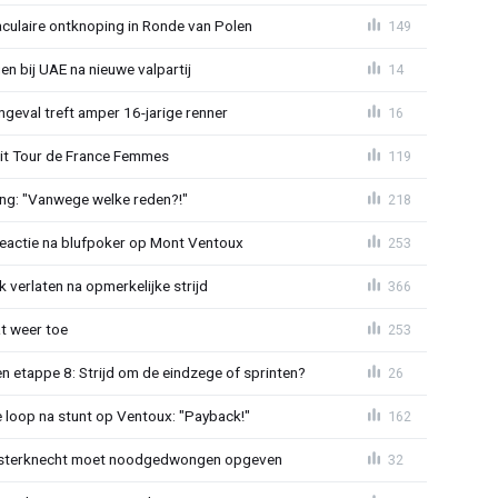
aculaire ontknoping in Ronde van Polen
149
gen bij UAE na nieuwe valpartij
14
ngeval treft amper 16-jarige renner
16
uit Tour de France Femmes
119
ing: "Vanwege welke reden?!"
218
reactie na blufpoker op Mont Ventoux
253
 verlaten na opmerkelijke strijd
366
t weer toe
253
 etappe 8: Strijd om de eindzege of sprinten?
26
e loop na stunt op Ventoux: "Payback!"
162
sterknecht moet noodgedwongen opgeven
32