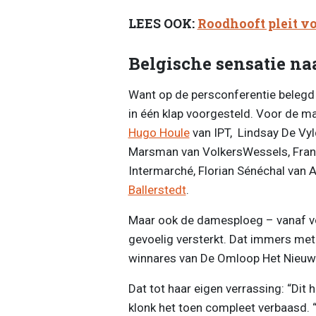
LEES OOK:
Roodhooft pleit v
Belgische sensatie na
Want op de persconferentie belegd
in één klap voorgesteld. Voor de m
Hugo Houle
van IPT, Lindsay De Vyl
Marsman van VolkersWessels, Fra
Intermarché, Florian Sénéchal van 
Ballerstedt
.
Maar ook de damesploeg – vanaf v
gevoelig versterkt. Dat immers me
winnares van De Omloop Het Nieuwsb
Dat tot haar eigen verrassing: “Dit h
klonk het toen compleet verbaasd. “M