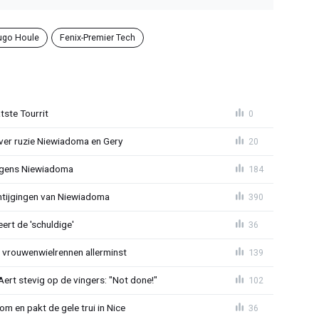
ugo Houle
Fenix-Premier Tech
tste Tourrit
0
over ruzie Niewiadoma en Gery
20
jegens Niewiadoma
184
antijgingen van Niewiadoma
390
rt de 'schuldige'
36
t vrouwenwielrennen allerminst
139
ert stevig op de vingers: "Not done!"
102
om en pakt de gele trui in Nice
36