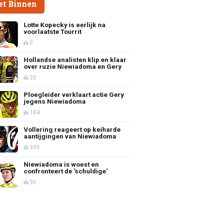
et Binnen
Lotte Kopecky is eerlijk na
voorlaatste Tourrit
0
Hollandse analisten klip en klaar
over ruzie Niewiadoma en Gery
20
Ploegleider verklaart actie Gery
jegens Niewiadoma
184
Vollering reageert op keiharde
aantijgingen van Niewiadoma
390
Niewiadoma is woest en
confronteert de 'schuldige'
36