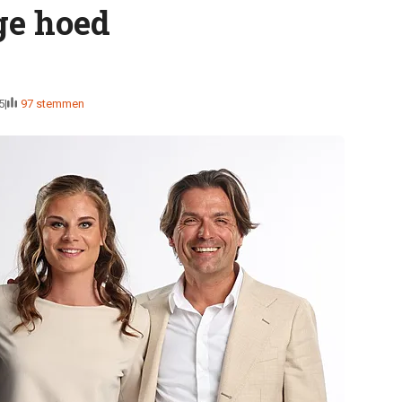
ge hoed
5
97 stemmen