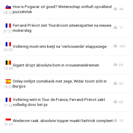
Hoe is Pogacar zó goed? Wetenschap onthult opvallend
44
puzzelstuk
08:42
Ferrand-Prévot ziet Tourdroom uiteenspatten na nieuwe
11
mokerslag
07:57
Vollering moet iets kwijt na 'verlossende' etappezege
169
20:33
Gigant dropt absolute bom in vrouwenwielrennen
69
19:44
Onley omlijst comeback met zege, Widar toont zich in
32
Burgos
18:33
Vollering wint in Tour de France, Ferrand-Prévot zakt
60
volledig door het ijs
17:56
Wederom raak: absolute topper maakt hattrick compleet
13
16:44