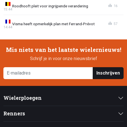
Roodhooft pleit voor ingrijpende verandering
16
15:44
Visma heeft opmerkelijk plan met Ferrand-Prévot
57
14:44
Mis niets van het laatste wielernieuws!
Schrijf je in voor onze nieuwsbrief
Inschrijven
Wielerploegen
Renners