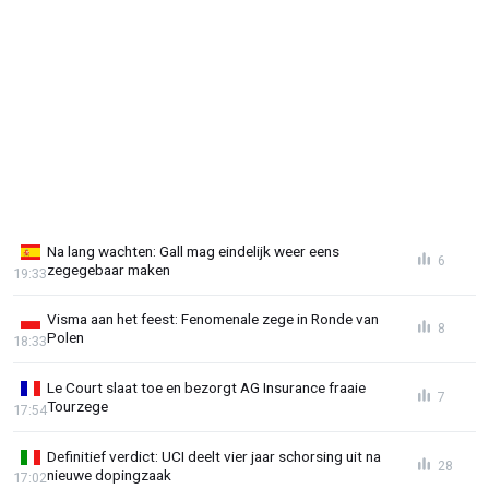
Na lang wachten: Gall mag eindelijk weer eens
6
zegegebaar maken
19:33
Visma aan het feest: Fenomenale zege in Ronde van
8
Polen
18:33
Le Court slaat toe en bezorgt AG Insurance fraaie
7
Tourzege
17:54
Definitief verdict: UCI deelt vier jaar schorsing uit na
28
nieuwe dopingzaak
17:02