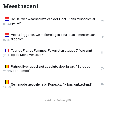
Meest recent
De Cauwer waarschuwt Van der Poel: "Kans misschien al
26
gehad"
08:44
Visma krijgt nieuwe mokerslag in Tour, plan B meteen aan
44
diggelen
07:57
Tour de France Femmes: Favorieten etappe 7: Wie wint
8
op de Mont Ventoux?
21:21
Patrick Evenepoel ziet absolute doorbraak: "Zo goed
74
voor Remco"
20:33
Gemengde gevoelens bij Kopecky: "Ik baal ontzettend"
82
19:59
▼ Ad by Refinery89