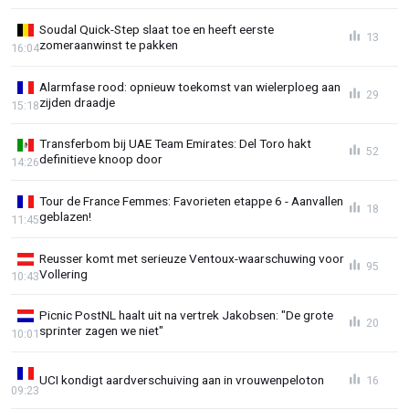
Soudal Quick-Step slaat toe en heeft eerste
13
zomeraanwinst te pakken
16:04
Alarmfase rood: opnieuw toekomst van wielerploeg aan
29
zijden draadje
15:18
Transferbom bij UAE Team Emirates: Del Toro hakt
52
definitieve knoop door
14:26
Tour de France Femmes: Favorieten etappe 6 - Aanvallen
18
geblazen!
11:45
Reusser komt met serieuze Ventoux-waarschuwing voor
95
Vollering
10:43
Picnic PostNL haalt uit na vertrek Jakobsen: "De grote
20
sprinter zagen we niet"
10:01
UCI kondigt aardverschuiving aan in vrouwenpeloton
16
09:23