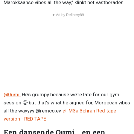
Marokkaanse vibes all the way,” klinkt het vastberaden.
▼ Ad by Refinery89
@0umii
He’s grumpy because we’re late for our gym
session 🥲 but that’s what he signed for, Moroccan vibes
all the wayyyy @remco.ev
♬ M3a 3chran Red tape
version - RED TAPE
Een dansende Oumi… en een