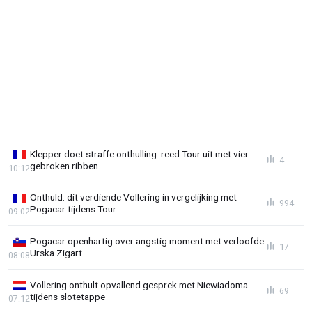
Klepper doet straffe onthulling: reed Tour uit met vier
4
gebroken ribben
10:12
Onthuld: dit verdiende Vollering in vergelijking met
994
Pogacar tijdens Tour
09:02
Pogacar openhartig over angstig moment met verloofde
17
Urska Zigart
08:08
Vollering onthult opvallend gesprek met Niewiadoma
69
tijdens slotetappe
07:12