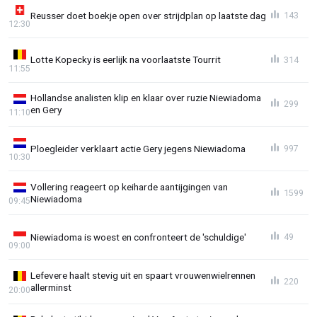
Reusser doet boekje open over strijdplan op laatste dag
143
12:30
Lotte Kopecky is eerlijk na voorlaatste Tourrit
314
11:55
Hollandse analisten klip en klaar over ruzie Niewiadoma
299
en Gery
11:10
Ploegleider verklaart actie Gery jegens Niewiadoma
997
10:30
Vollering reageert op keiharde aantijgingen van
1599
Niewiadoma
09:45
Niewiadoma is woest en confronteert de 'schuldige'
49
09:00
Lefevere haalt stevig uit en spaart vrouwenwielrennen
220
allerminst
20:00