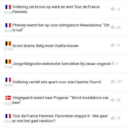
Vollering zet kroon op werk en wint Tour de France
16
Femmes
19:08
Phinney neemt het op voor echtgenoot Niewiadoma: “Dit
44
is vuil"
18:33
Groot drama: Belg moet Vuelta missen
79
17:33
Jonge Belgische wielrenster betrokken bij zwaar ongeval
0
17:03
Vollering vertelt iets apart voor start laatste Tourrit
157
16:33
Vingegaard sneert naar Pogacar: "Word moedeloos van
28
hem"
15:33
Tour de France Femmes: Favorieten etappe 9 - Wie gaat
18
er met het geel vandoor?
14:44