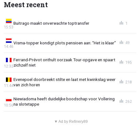
Meest recent
Buitrago maakt onverwachte toptransfer
1
15:53
Visma-topper kondigt plots pensioen aan: “Het is klaar”
49
14:46
Ferrand-Prévot onthult oorzaak Tour-opgave en spaart
195
zichzelf niet
12:32
Evenepoel doorbreekt stilte en laat met kwinkslag weer
218
van zich horen
11:44
Niewiadoma heeft duidelijke boodschap voor Vollering
262
na slotetappe
10:56
▼ Ad by Refinery89