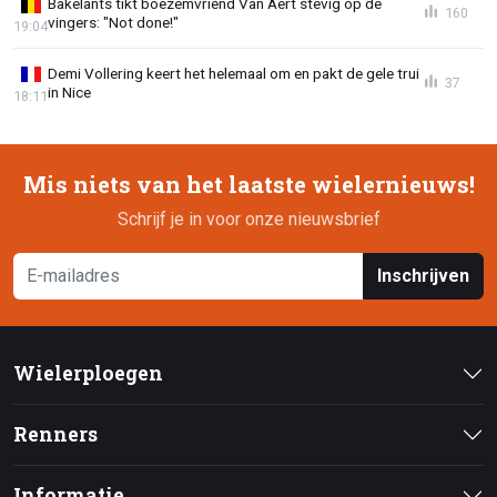
Bakelants tikt boezemvriend Van Aert stevig op de
160
vingers: "Not done!"
19:04
Demi Vollering keert het helemaal om en pakt de gele trui
37
in Nice
18:11
Mis niets van het laatste wielernieuws!
Schrijf je in voor onze nieuwsbrief
Inschrijven
Wielerploegen
Renners
Informatie