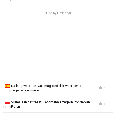
▼ Ad by Refinery89
Na lang wachten: Gall mag eindelijk weer eens
6
zegegebaar maken
19:33
Visma aan het feest: Fenomenale zege in Ronde van
8
Polen
18:33