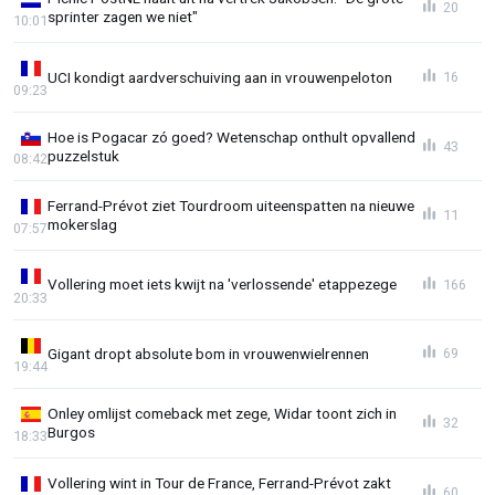
20
sprinter zagen we niet"
10:01
UCI kondigt aardverschuiving aan in vrouwenpeloton
16
09:23
Hoe is Pogacar zó goed? Wetenschap onthult opvallend
43
puzzelstuk
08:42
Ferrand-Prévot ziet Tourdroom uiteenspatten na nieuwe
11
mokerslag
07:57
Vollering moet iets kwijt na 'verlossende' etappezege
166
20:33
Gigant dropt absolute bom in vrouwenwielrennen
69
19:44
Onley omlijst comeback met zege, Widar toont zich in
32
Burgos
18:33
Vollering wint in Tour de France, Ferrand-Prévot zakt
60