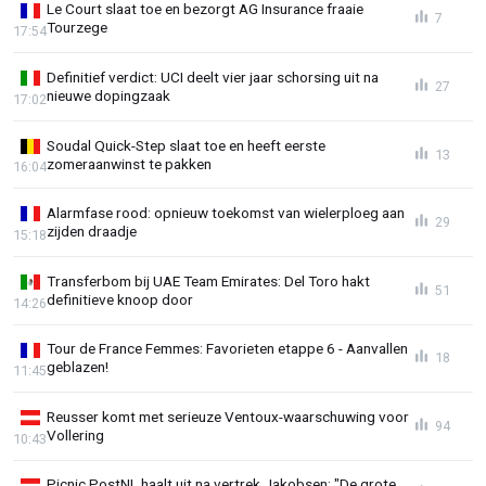
Le Court slaat toe en bezorgt AG Insurance fraaie
7
Tourzege
17:54
Definitief verdict: UCI deelt vier jaar schorsing uit na
27
nieuwe dopingzaak
17:02
Soudal Quick-Step slaat toe en heeft eerste
13
zomeraanwinst te pakken
16:04
Alarmfase rood: opnieuw toekomst van wielerploeg aan
29
zijden draadje
15:18
Transferbom bij UAE Team Emirates: Del Toro hakt
51
definitieve knoop door
14:26
Tour de France Femmes: Favorieten etappe 6 - Aanvallen
18
geblazen!
11:45
Reusser komt met serieuze Ventoux-waarschuwing voor
94
Vollering
10:43
Picnic PostNL haalt uit na vertrek Jakobsen: "De grote