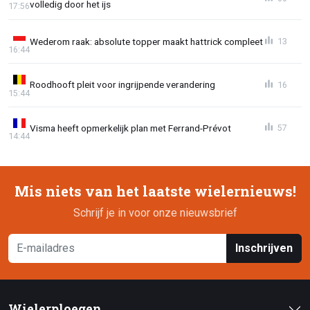
volledig door het ijs
17:56
Wederom raak: absolute topper maakt hattrick compleet
13
16:44
Roodhooft pleit voor ingrijpende verandering
16
15:44
Visma heeft opmerkelijk plan met Ferrand-Prévot
57
14:44
Mis niets van het laatste wielernieuws!
Schrijf je in voor onze nieuwsbrief
Inschrijven
Wielerploegen