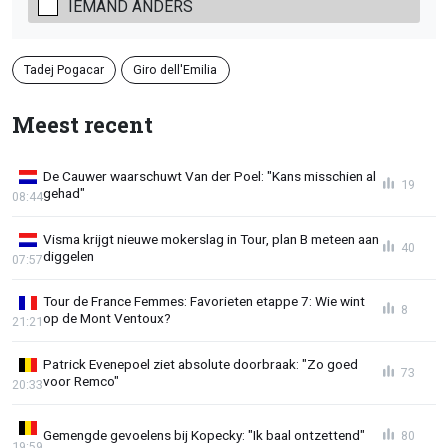
IEMAND ANDERS
Tadej Pogacar
Giro dell'Emilia
Meest recent
De Cauwer waarschuwt Van der Poel: "Kans misschien al
19
gehad"
08:44
Visma krijgt nieuwe mokerslag in Tour, plan B meteen aan
40
diggelen
07:57
Tour de France Femmes: Favorieten etappe 7: Wie wint
8
op de Mont Ventoux?
21:21
Patrick Evenepoel ziet absolute doorbraak: "Zo goed
73
voor Remco"
20:33
Gemengde gevoelens bij Kopecky: "Ik baal ontzettend"
80
19:59