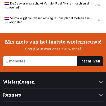
De Cauwer waarschuwt Van der Poel: "Kans misschien al
440
gehad"
08:44
Visma krijgt nieuwe mokerslag in Tour, plan B meteen aan
506
diggelen
07:57
Mis niets van het laatste wielernieuws!
Schrijf je in voor onze nieuwsbrief
Inschrijven
Wielerploegen
Renners