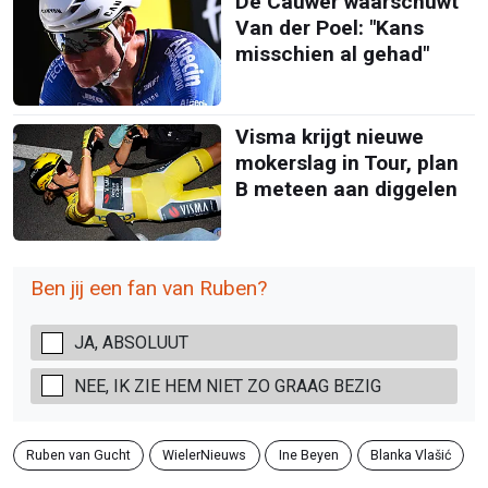
De Cauwer waarschuwt
Van der Poel: "Kans
misschien al gehad"
Visma krijgt nieuwe
mokerslag in Tour, plan
B meteen aan diggelen
Ben jij een fan van Ruben?
JA, ABSOLUUT
NEE, IK ZIE HEM NIET ZO GRAAG BEZIG
Ruben van Gucht
WielerNieuws
Ine Beyen
Blanka Vlašić