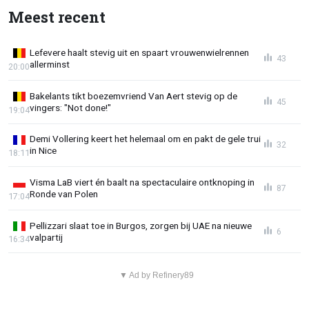
Meest recent
Lefevere haalt stevig uit en spaart vrouwenwielrennen
43
allerminst
20:00
Bakelants tikt boezemvriend Van Aert stevig op de
45
vingers: "Not done!"
19:04
Demi Vollering keert het helemaal om en pakt de gele trui
32
in Nice
18:11
Visma LaB viert én baalt na spectaculaire ontknoping in
87
Ronde van Polen
17:04
Pellizzari slaat toe in Burgos, zorgen bij UAE na nieuwe
6
valpartij
16:34
▼ Ad by Refinery89