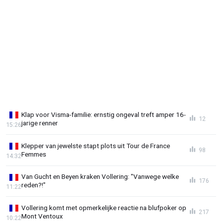
Klap voor Visma-familie: ernstig ongeval treft amper 16-
12
jarige renner
15:26
Klepper van jewelste stapt plots uit Tour de France
98
Femmes
14:32
Van Gucht en Beyen kraken Vollering: "Vanwege welke
176
reden?!"
11:22
Vollering komt met opmerkelijke reactie na blufpoker op
217
Mont Ventoux
10:22