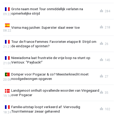
Grote naam moet Tour onmiddellijk verlaten na
284
opmerkelijke strijd
09:22
Visma mag juichen: Superster slaat weer toe
218
08:22
Tour de France Femmes: Favorieten etappe 8: Strijd om
26
de eindzege of sprinten?
21:21
Niewiadoma laat frustratie de vrije loop na stunt op
145
Ventoux: "Payback!"
21:00
Domper voor Pogacar & co? Meesterknecht moet
27
noodgedwongen opgeven
20:08
Landgenoot onthult opvallende woorden van Vingegaard
35
over Pogacar
19:16
Familie-uitstap loopt verkeerd af: Viervoudig
102
Tourritwinnaar zwaar gehavend
18:24