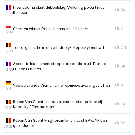
Niewiadoma slaat dubbelslag, Vollering pokert met
26
Reusser
17:50
Christen wint in Polen, Lemmen blijft leider
7
16:44
Tourorganisatie is onverbiddelijk: Kopecky bestraft
775
15:33
Absolute klassementstopper stapt plots uit Tour de
60
France Femmes
14:38
Veelbelovende Visma-renner opnieuw zwaar getroffen
9
10:41
Ruben Van Gucht ziet opvallende metamorfose bij
76
Kopecky: "Enorme stap"
10:01
Ruben Van Gucht krijgt pikante rol naast BV's: "Ik ben
32
geen Judas"
09:23