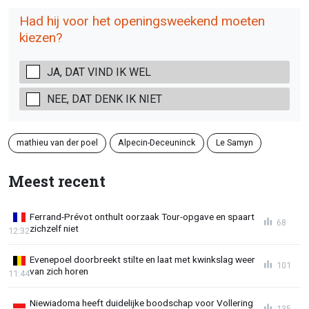
Had hij voor het openingsweekend moeten
kiezen?
JA, DAT VIND IK WEL
NEE, DAT DENK IK NIET
mathieu van der poel
Alpecin-Deceuninck
Le Samyn
Meest recent
Ferrand-Prévot onthult oorzaak Tour-opgave en spaart
68
zichzelf niet
12:32
Evenepoel doorbreekt stilte en laat met kwinkslag weer
101
van zich horen
11:44
Niewiadoma heeft duidelijke boodschap voor Vollering
135