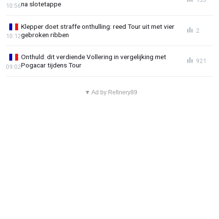
na slotetappe
10:56
Klepper doet straffe onthulling: reed Tour uit met vier
2
gebroken ribben
10:12
Onthuld: dit verdiende Vollering in vergelijking met
921
Pogacar tijdens Tour
09:02
▼ Ad by Refinery89