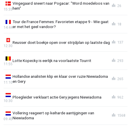
Vingegaard sneert naar Pogacar: "Word moedeloos van
26
hem"
15:33
Tour de France Femmes: Favorieten etappe 9 - Wie gaat
18
er met het geel vandoor?
14:44
Reusser doet boekje open over strijdplan op laatste dag
137
12:30
Lotte Kopecky is eerlijk na voorlaatste Tourrit
293
11:55
Hollandse analisten klip en klaar over ruzie Niewiadoma
265
en Gery
11:10
Ploegleider verklaart actie Gery jegens Niewiadoma
962
10:30
Vollering reageert op keiharde aantijgingen van
1568
Niewiadoma
09:45