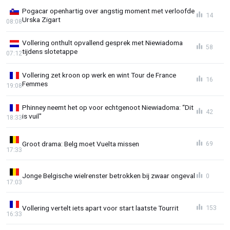
Pogacar openhartig over angstig moment met verloofde
14
Urska Zigart
08:08
Vollering onthult opvallend gesprek met Niewiadoma
58
tijdens slotetappe
07:12
Vollering zet kroon op werk en wint Tour de France
16
Femmes
19:08
Phinney neemt het op voor echtgenoot Niewiadoma: “Dit
42
is vuil"
18:33
Groot drama: Belg moet Vuelta missen
69
17:33
Jonge Belgische wielrenster betrokken bij zwaar ongeval
0
17:03
Vollering vertelt iets apart voor start laatste Tourrit
153
16:33