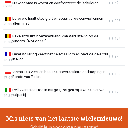
Niewiadoma is woest en confronteert de 'schuldige'
49
09:00
Lefevere haalt stevig uit en spaart vrouwenwielrennen
205
allerminst
20:00
Bakelants tikt boezemvriend Van Aert stevig op de
154
vingers: "Not done!"
19:04
Demi Vollering keert het helemaal om en pakt de gele trui
37
in Nice
18:11
Visma LaB viert én baalt na spectaculaire ontknoping in
163
Ronde van Polen
17:04
Pellizzari slaat toe in Burgos, zorgen bij UAE na nieuwe
19
valpartij
16:34
Mis niets van het laatste wielernieuws!
Schrijf je in voor onze nieuwsbrief