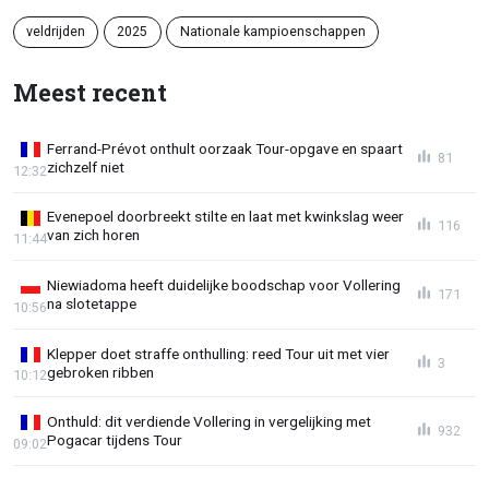
veldrijden
2025
Nationale kampioenschappen
Meest recent
Ferrand-Prévot onthult oorzaak Tour-opgave en spaart
81
zichzelf niet
12:32
Evenepoel doorbreekt stilte en laat met kwinkslag weer
116
van zich horen
11:44
Niewiadoma heeft duidelijke boodschap voor Vollering
171
na slotetappe
10:56
Klepper doet straffe onthulling: reed Tour uit met vier
3
gebroken ribben
10:12
Onthuld: dit verdiende Vollering in vergelijking met
932
Pogacar tijdens Tour
09:02