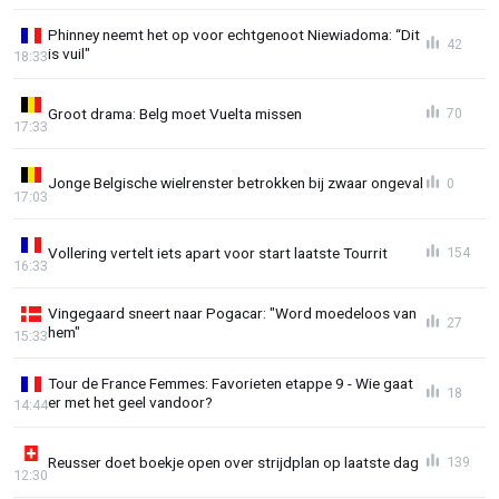
Phinney neemt het op voor echtgenoot Niewiadoma: “Dit
42
is vuil"
18:33
Groot drama: Belg moet Vuelta missen
70
17:33
Jonge Belgische wielrenster betrokken bij zwaar ongeval
0
17:03
Vollering vertelt iets apart voor start laatste Tourrit
154
16:33
Vingegaard sneert naar Pogacar: "Word moedeloos van
27
hem"
15:33
Tour de France Femmes: Favorieten etappe 9 - Wie gaat
18
er met het geel vandoor?
14:44
Reusser doet boekje open over strijdplan op laatste dag
139
12:30