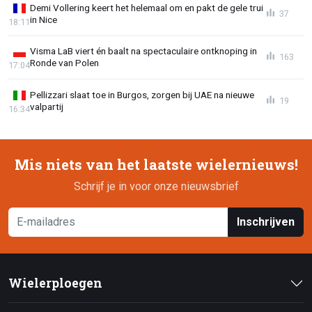
Demi Vollering keert het helemaal om en pakt de gele trui
37
in Nice
18:11
Visma LaB viert én baalt na spectaculaire ontknoping in
163
Ronde van Polen
17:04
Pellizzari slaat toe in Burgos, zorgen bij UAE na nieuwe
19
valpartij
16:34
Mis niets van het laatste wielernieuws!
Schrijf je in voor onze nieuwsbrief
Inschrijven
Wielerploegen