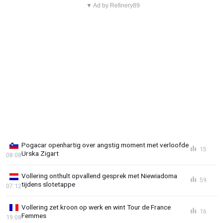
▼ Ad by Refinery89
Pogacar openhartig over angstig moment met verloofde
15
Urska Zigart
08:08
Vollering onthult opvallend gesprek met Niewiadoma
59
tijdens slotetappe
07:12
Vollering zet kroon op werk en wint Tour de France
16
Femmes
19:08