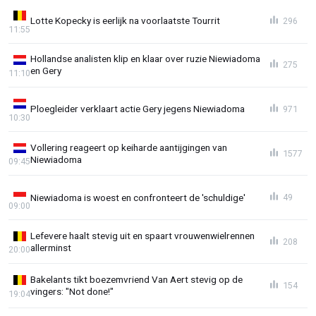
Lotte Kopecky is eerlijk na voorlaatste Tourrit
296
11:55
Hollandse analisten klip en klaar over ruzie Niewiadoma
275
en Gery
11:10
Ploegleider verklaart actie Gery jegens Niewiadoma
971
10:30
Vollering reageert op keiharde aantijgingen van
1577
Niewiadoma
09:45
Niewiadoma is woest en confronteert de 'schuldige'
49
09:00
Lefevere haalt stevig uit en spaart vrouwenwielrennen
208
allerminst
20:00
Bakelants tikt boezemvriend Van Aert stevig op de
154
vingers: "Not done!"
19:04