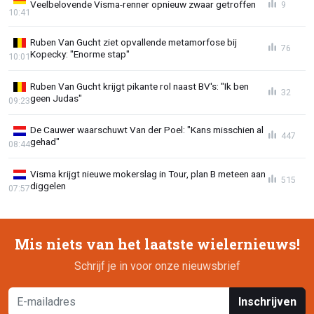
Veelbelovende Visma-renner opnieuw zwaar getroffen
9
10:41
Ruben Van Gucht ziet opvallende metamorfose bij
76
Kopecky: "Enorme stap"
10:01
Ruben Van Gucht krijgt pikante rol naast BV's: "Ik ben
32
geen Judas"
09:23
De Cauwer waarschuwt Van der Poel: "Kans misschien al
447
gehad"
08:44
Visma krijgt nieuwe mokerslag in Tour, plan B meteen aan
515
diggelen
07:57
Mis niets van het laatste wielernieuws!
Schrijf je in voor onze nieuwsbrief
Inschrijven