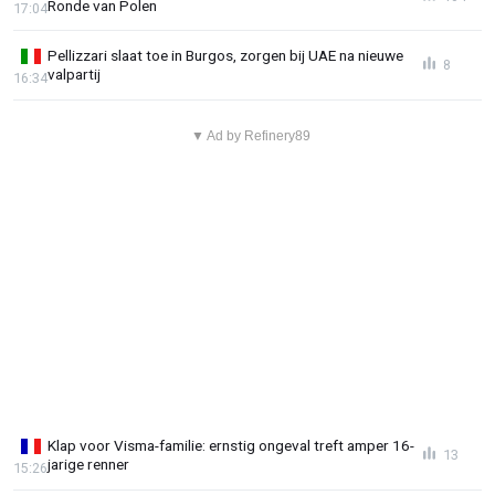
Ronde van Polen
17:04
Pellizzari slaat toe in Burgos, zorgen bij UAE na nieuwe
8
valpartij
16:34
▼ Ad by Refinery89
Klap voor Visma-familie: ernstig ongeval treft amper 16-
13
jarige renner
15:26