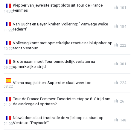
Klepper van jewelste stapt plots uit Tour de France
101
Femmes
14:32
Van Gucht en Beyen kraken Vollering: "Vanwege welke
184
reden?!"
11:22
Vollering komt met opmerkelijke reactie na blufpoker op
222
Mont Ventoux
10:22
Grote naam moet Tour onmiddellijk verlaten na
301
opmerkelijke strijd
09:22
Visma mag juichen: Superster slaat weer toe
224
08:22
Tour de France Femmes: Favorieten etappe 8: Strijd om
26
de eindzege of sprinten?
21:21
Niewiadoma laat frustratie de vrije loop na stunt op
148
Ventoux: "Payback!"
21:00