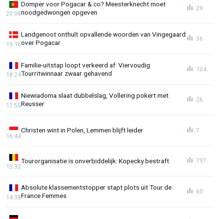
Domper voor Pogacar & co? Meesterknecht moet
29
noodgedwongen opgeven
20:08
Landgenoot onthult opvallende woorden van Vingegaard
36
over Pogacar
19:16
Familie-uitstap loopt verkeerd af: Viervoudig
104
Tourritwinnaar zwaar gehavend
18:24
Niewiadoma slaat dubbelslag, Vollering pokert met
26
Reusser
17:50
Christen wint in Polen, Lemmen blijft leider
7
16:44
Tourorganisatie is onverbiddelijk: Kopecky bestraft
797
15:33
Absolute klassementstopper stapt plots uit Tour de
60
France Femmes
14:38