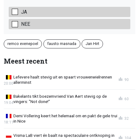
JA
NEE
remco evenepoel
fausto masnada
Jan Hirt
Meest recent
Lefevere haalt stevig uit en spaart vrouwenwielrennen
90
allerminst
20:00
Bakelants tikt boezemvriend Van Aert stevig op de
60
vingers: "Not done!"
19:04
Demi Vollering keert het helemaal om en pakt de gele trui
32
in Nice
18:11
Visma LaB viert én baalt na spectaculaire ontknoping in
104