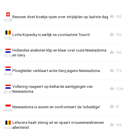
Reusser doet boekje open over strijdplan op laatste dag
103
12:30
Lotte Kopecky is eerlijk na voorlaatste Tourrit
192
11:55
Hollandse analisten klip en klaar over ruzie Niewiadoma
189
en Gery
11:10
Ploegleider verklaart actie Gery jegens Niewiadoma
773
10:30
Vollering reageert op keiharde aantijgingen van
1236
Niewiadoma
09:45
Niewiadoma is woest en confronteert de 'schuldige'
47
09:00
Lefevere haalt stevig uit en spaart vrouwenwielrennen
159
allerminst
20:00