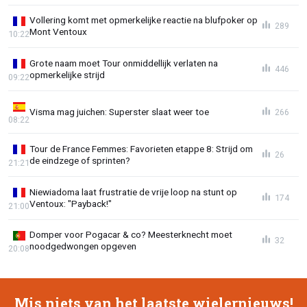
Vollering komt met opmerkelijke reactie na blufpoker op
289
Mont Ventoux
10:22
Grote naam moet Tour onmiddellijk verlaten na
446
opmerkelijke strijd
09:22
Visma mag juichen: Superster slaat weer toe
266
08:22
Tour de France Femmes: Favorieten etappe 8: Strijd om
26
de eindzege of sprinten?
21:21
Niewiadoma laat frustratie de vrije loop na stunt op
174
Ventoux: "Payback!"
21:00
Domper voor Pogacar & co? Meesterknecht moet
32
noodgedwongen opgeven
20:08
Mis niets van het laatste wielernieuws!