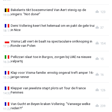
Bakelants tikt boezemvriend Van Aert stevig op de
123
vingers: "Not done!"
19:04
Demi Vollering keert het helemaal om en pakt de gele trui
37
in Nice
18:11
Visma LaB viert én baalt na spectaculaire ontknoping in
154
Ronde van Polen
17:04
Pellizzari slaat toe in Burgos, zorgen bij UAE na nieuwe
15
valpartij
16:34
Klap voor Visma-familie: ernstig ongeval treft amper 16-
16
jarige renner
15:26
Klepper van jewelste stapt plots uit Tour de France
126
Femmes
14:32
Van Gucht en Beyen kraken Vollering: "Vanwege welke
239
reden?!"
11:22