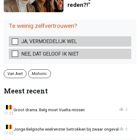
reden?!"
Te weinig zelfvertrouwen?
JA, VERMOEDELIJK WEL
NEE, DAT GELOOF IK NIET
Van Aert
Mohoric
Meest recent
Groot drama: Belg moet Vuelta missen
2
17:33
Jonge Belgische wielrenster betrokken bij zwaar ongeval
0
17:03