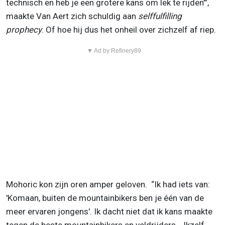
technisch en heb je een grotere kans om lek te rijden’”,
maakte Van Aert zich schuldig aan
selffulfilling
prophecy
. Of hoe hij dus het onheil over zichzelf af riep.
▼ Ad by Refinery89
Mohoric kon zijn oren amper geloven. “Ik had iets van:
'Komaan, buiten de mountainbikers ben je één van de
meer ervaren jongens'. Ik dacht niet dat ik kans maakte
tegen de beste mountainbikers en veldrijders… Ikzelf