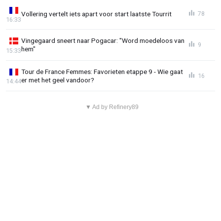
Vollering vertelt iets apart voor start laatste Tourrit
78
16:33
Vingegaard sneert naar Pogacar: "Word moedeloos van
9
hem"
15:33
Tour de France Femmes: Favorieten etappe 9 - Wie gaat
16
er met het geel vandoor?
14:44
▼ Ad by Refinery89