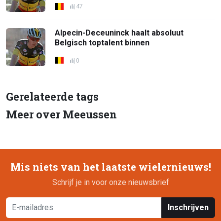
47
Alpecin-Deceuninck haalt absoluut
Belgisch toptalent binnen
0
Gerelateerde tags
Meer over Meeussen
Mis niets van het laatste wielernieuws!
Schrijf je in voor onze nieuwsbrief
Inschrijven