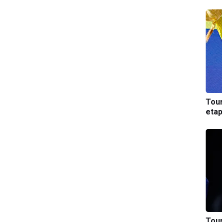
Tou
etap
Tou