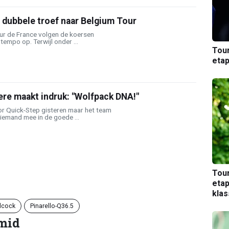
 dubbele troef naar Belgium Tour
our de France volgen de koersen
tempo op. Terwijl onder ...
Tou
etap
ere maakt indruk: "Wolfpack DNA!"
r Quick-Step gisteren maar het team
iemand mee in de goede ...
Tou
etap
kla
dcock
Pinarello-Q36.5
mid