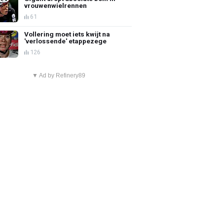
vrouwenwielrennen
61
Vollering moet iets kwijt na
'verlossende' etappezege
126
▼ Ad by Refinery89