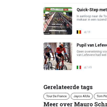
Quick-Step met
In aanloop naar de T
mekaar in een razend 
18
Pupil van Lefev
Geen overwinning voo
van Lefevere had wel 
149
Gerelateerde tags
Tour De France
Jayco AlUla
Tom Pi
Meer over Mauro Sch