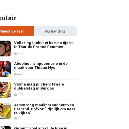
pulair
Meest gelezen
Nu trending
Vollering lucht het hart na tijdrit
in Tour de France Femmes
437
Absoluut rampscenario in de
maak voor Thibau Nys
449
Visma mag juichen: Fraaie
dubbelslag in Burgos
117
Armstrong maakt brandhout van
Ferrand-Prévot: "Pijnlijk om naar
te kijken"
233
Gigant dropt absolute bom in