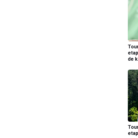
Tou
etap
de k
Tou
etap