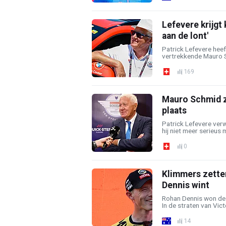
Lefevere krijgt 
aan de lont'
Patrick Lefevere heef
vertrekkende Mauro Sc
169
Mauro Schmid ze
plaats
Patrick Lefevere ver
hij niet meer serieus m
0
Klimmers zetten
Dennis wint
Rohan Dennis won de
In de straten van Vict
14