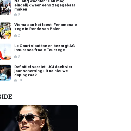
Na lang wachten: Gall mag
eindelijk weer eens zegegebaar
maken
0
Visma aan het feest: Fenomenale
zege in Ronde van Polen
2
Le Court slaat toe en bezorgt AG
Insurance fraaie Tourzege
3
Definitief verdict: UCI deelt vier
jaar schorsing uit na nieuwe
dopingzaak
18
SIDE