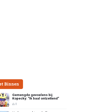
et Binnen
Gemengde gevoelens bij
Kopecky: "Ik baal ontzettend"
8