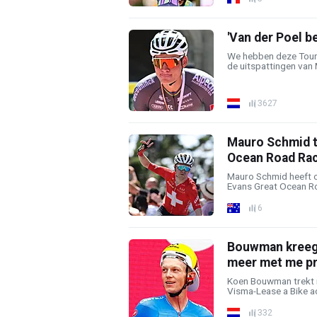
'Van der Poel be
We hebben deze Tour 
de uitspattingen van M
3627
Mauro Schmid tr
Ocean Road Ra
Mauro Schmid heeft 
Evans Great Ocean Ro
6
Bouwman kreeg o
meer met me pr
Koen Bouwman trekt n
Visma-Lease a Bike ach
332