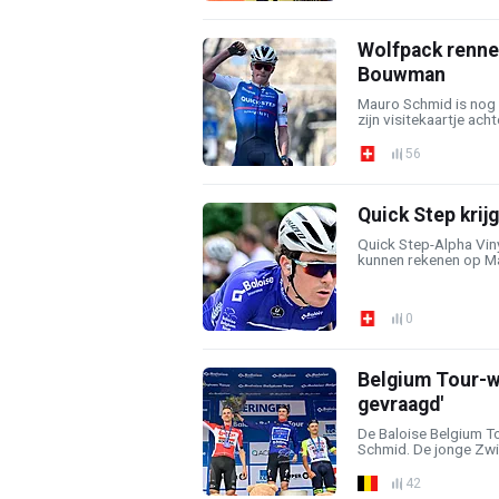
Wolfpack renne
Bouwman
Mauro Schmid is nog 
zijn visitekaartje achte
56
Quick Step krij
Quick Step-Alpha Viny
kunnen rekenen op Ma
0
Belgium Tour-wi
gevraagd'
De Baloise Belgium 
Schmid. De jonge Zwits
42