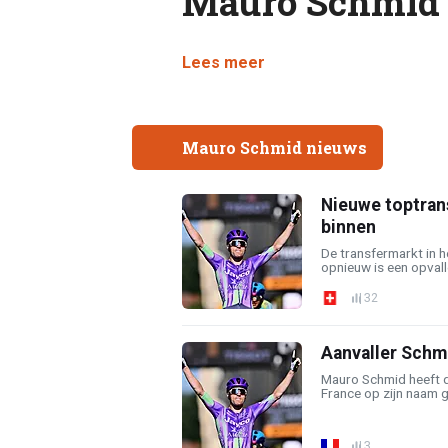
Mauro Schmid
Lees meer
Mauro Schmid nieuws
Nieuwe toptrans
binnen
De transfermarkt in h
opnieuw is een opvall
32
Aanvaller Schmi
Mauro Schmid heeft d
France op zijn naam g
3