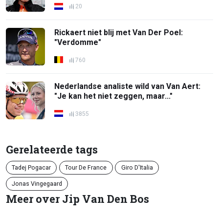
20
Rickaert niet blij met Van Der Poel:
"Verdomme"
760
Nederlandse analiste wild van Van Aert:
"Je kan het niet zeggen, maar..."
3855
Gerelateerde tags
Tadej Pogacar
Tour De France
Giro D'Italia
Jonas Vingegaard
Meer over Jip Van Den Bos