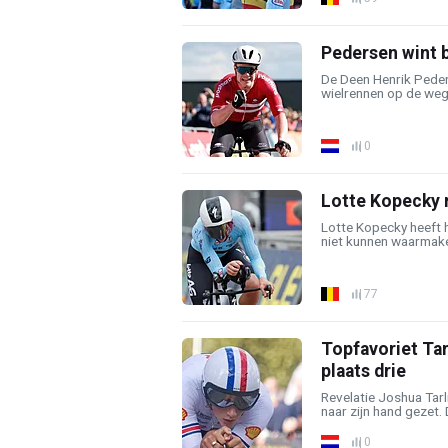
Pedersen wint b
De Deen Henrik Peder
wielrennen op de weg bi
0
Lotte Kopecky r
Lotte Kopecky heeft h
niet kunnen waarmaken
77
Topfavoriet Tarl
plaats drie
Revelatie Joshua Tarli
naar zijn hand gezet. D
0