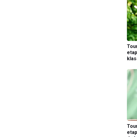
Tou
etap
kla
Tou
etap