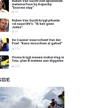
Ruben Van Gucht ziet opvallende
metamorfose bij Kopecky:
"Enorme stap"
20
Ruben Van Gucht krijgt pikante
rol naast BV's: "Ik ben geen
Judas"
15
De Cauwer waarschuwt Van der
Poel: "Kans misschien al gehad"
176
Visma krijgt nieuwe mokerslag in
Tour, plan B meteen aan diggelen
222
SIDE