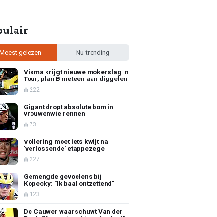
pulair
Meest gelezen
Nu trending
Visma krijgt nieuwe mokerslag in
Tour, plan B meteen aan diggelen
222
Gigant dropt absolute bom in
vrouwenwielrennen
73
Vollering moet iets kwijt na
'verlossende' etappezege
227
Gemengde gevoelens bij
Kopecky: "Ik baal ontzettend"
123
De Cauwer waarschuwt Van der