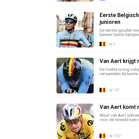
Eerste Belgisch
junioren
De eerste gouden meda
binnen! Sente Sentjens
0
Van Aert krijgt 
De Vuelta is nog vol
verzamelen de beste re
147
Van Aert komt m
Wout van Aert schree
voor de tweede keer in 
1047