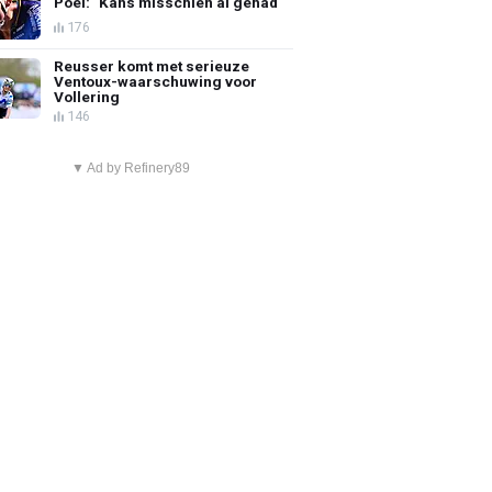
Poel: "Kans misschien al gehad"
176
Reusser komt met serieuze
Ventoux-waarschuwing voor
Vollering
146
▼ Ad by Refinery89