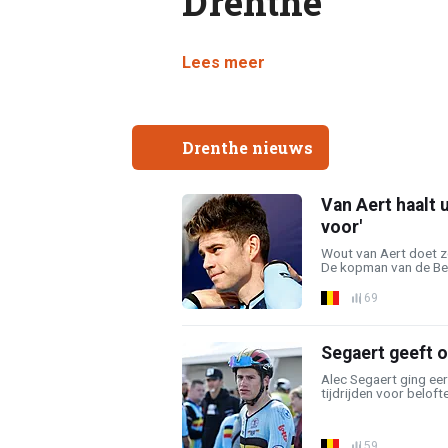
Drenthe
Lees meer
Drenthe nieuws
Van Aert haalt u
voor'
Wout van Aert doet z
De kopman van de Belg
69
Segaert geeft o
Alec Segaert ging ee
tijdrijden voor beloft
59