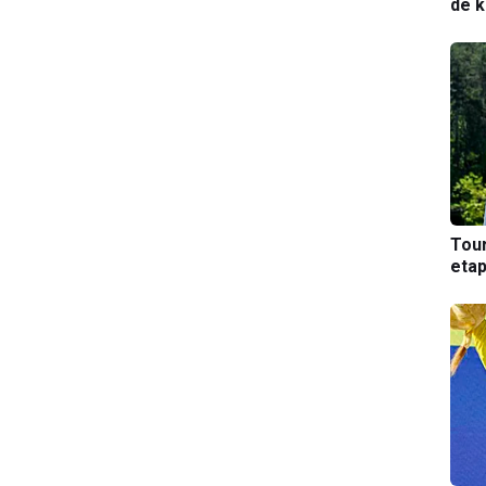
de k
Tou
etap