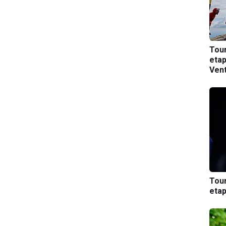
Tou
etap
Ven
Tou
etap