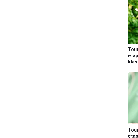
Tou
etap
kla
Tou
etap