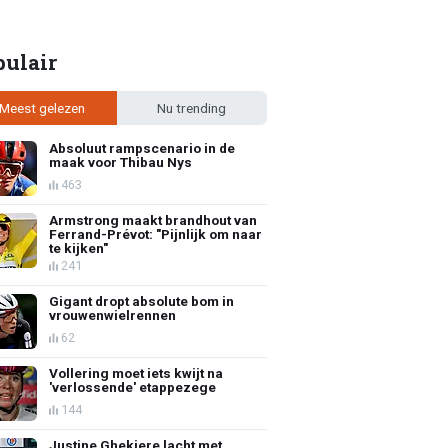
pulair
Meest gelezen
Nu trending
Absoluut rampscenario in de
maak voor Thibau Nys
463
Armstrong maakt brandhout van
Ferrand-Prévot: "Pijnlijk om naar
te kijken"
241
Gigant dropt absolute bom in
vrouwenwielrennen
62
Vollering moet iets kwijt na
'verlossende' etappezege
144
Justine Ghekiere lacht met