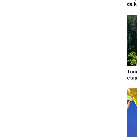
de k
Tou
etap