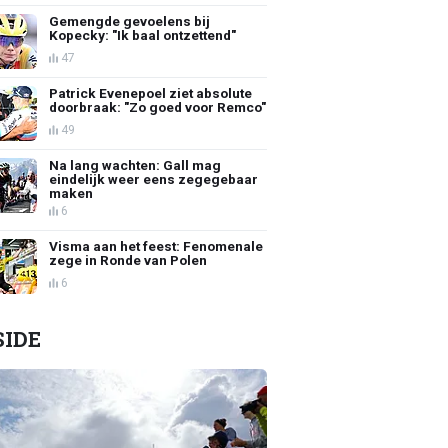
Gemengde gevoelens bij
Kopecky: "Ik baal ontzettend"
47
Patrick Evenepoel ziet absolute
doorbraak: "Zo goed voor Remco"
49
Na lang wachten: Gall mag
eindelijk weer eens zegegebaar
maken
6
Visma aan het feest: Fenomenale
zege in Ronde van Polen
6
SIDE