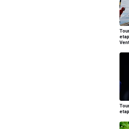
Tou
etap
Ven
Tou
etap