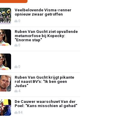
Veelbelovende Visma-renner
opnieuw zwaar getroffen
0
Ruben Van Gucht ziet opvallende
metamorfose bij Kopecky:
"Enorme stap"
0
0
Ruben Van Gucht krijgt pikante
rol naast BV's: "Ik ben geen
Judas"
4
De Cauwer waarschuwt Van der
Poel: "Kans misschien al gehad"
84