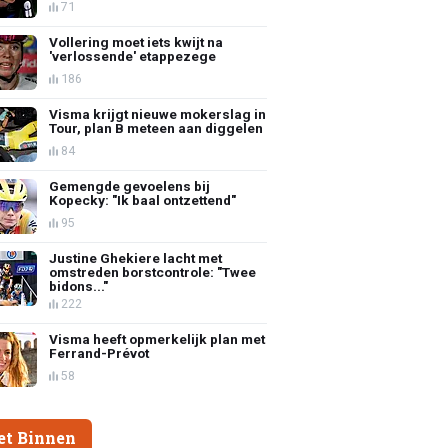
71
Vollering moet iets kwijt na
'verlossende' etappezege
186
Visma krijgt nieuwe mokerslag in
Tour, plan B meteen aan diggelen
84
Gemengde gevoelens bij
Kopecky: "Ik baal ontzettend"
95
Justine Ghekiere lacht met
omstreden borstcontrole: "Twee
bidons..."
222
Visma heeft opmerkelijk plan met
Ferrand-Prévot
58
et Binnen