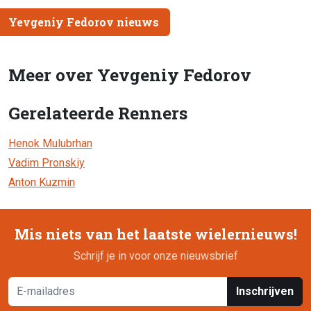
Yevgeniy Fedorov nieuws
Meer over Yevgeniy Fedorov
Gerelateerde Renners
Henok Mulubrhan
Vadim Pronskiy
Anton Kuzmin
Mis niets van het laatste wielernieuws!
Schrijf je in voor onze nieuwsbrief
Inschrijven