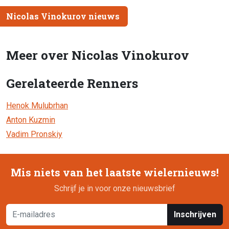
Nicolas Vinokurov nieuws
Meer over Nicolas Vinokurov
Gerelateerde Renners
Henok Mulubrhan
Anton Kuzmin
Vadim Pronskiy
Mis niets van het laatste wielernieuws!
Schrijf je in voor onze nieuwsbrief
Inschrijven