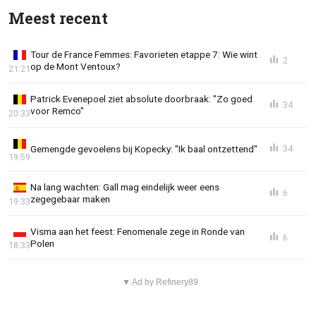
Meest recent
Tour de France Femmes: Favorieten etappe 7: Wie wint
2
op de Mont Ventoux?
21:21
Patrick Evenepoel ziet absolute doorbraak: "Zo goed
34
voor Remco"
20:33
Gemengde gevoelens bij Kopecky: "Ik baal ontzettend"
34
19:59
Na lang wachten: Gall mag eindelijk weer eens
6
zegegebaar maken
19:33
Visma aan het feest: Fenomenale zege in Ronde van
6
Polen
18:33
▼ Ad by Refinery89