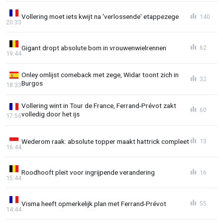
Vollering moet iets kwijt na 'verlossende' etappezege
140
20:33
Gigant dropt absolute bom in vrouwenwielrennen
62
19:44
Onley omlijst comeback met zege, Widar toont zich in
32
Burgos
18:33
Vollering wint in Tour de France, Ferrand-Prévot zakt
60
volledig door het ijs
17:56
Wederom raak: absolute topper maakt hattrick compleet
13
16:44
Roodhooft pleit voor ingrijpende verandering
16
15:44
Visma heeft opmerkelijk plan met Ferrand-Prévot
55
14:44