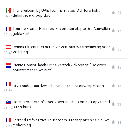
Transferbom bij UAE Team Emirates: Del Toro hakt
49
definitieve knoop door
14:26
Tour de France Femmes: Favorieten etappe 6 - Aanvallen
18
geblazen!
11:45
Reusser komt met serieuze Ventoux-waarschuwing voor
65
Vollering
10:43
Picnic PostNL haalt uit na vertrek Jakobsen: "De grote
15
sprinter zagen we niet"
10:01
UCI kondigt aardverschuiving aan in vrouwenpeloton
13
09:23
Hoe is Pogacar zó goed? Wetenschap onthult opvallend
33
puzzelstuk
08:42
Ferrand-Prévot ziet Tourdroom uiteenspatten na nieuwe
11
mokerslag
07:57