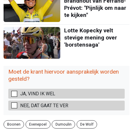
brandhout van Ferrand-
Prévot: "Pijnlijk om naar
te kijken"
Lotte Kopecky velt
stevige mening over
'borstensaga'
Moet de krant hiervoor aansprakelijk worden
gesteld?
JA, VIND IK WEL
NEE, DAT GAAT TE VER
Boonen
Evenepoel
Dumoulin
De Wolf