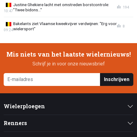
Justine Ghekiere lacht met omstreden borstcontrole:
194
"Twee bidons..."
10:47
Bakelants ziet Vlaamse kweekvijver verdwijnen: "Erg voor
8
wielersport"
09:24
Mis niets van het laatste wielernieuws!
Schrijf je in voor onze nieuwsbrief
Inschrijven
Wielerploegen
Renners