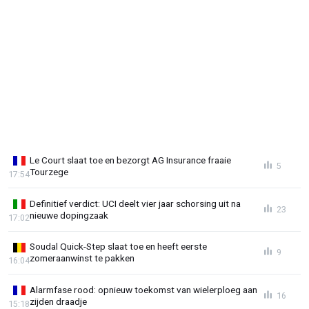
Le Court slaat toe en bezorgt AG Insurance fraaie
5
Tourzege
17:54
Definitief verdict: UCI deelt vier jaar schorsing uit na
23
nieuwe dopingzaak
17:02
Soudal Quick-Step slaat toe en heeft eerste
9
zomeraanwinst te pakken
16:04
Alarmfase rood: opnieuw toekomst van wielerploeg aan
16
zijden draadje
15:18