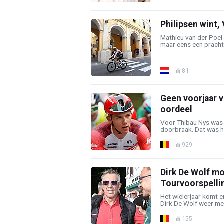
Philipsen wint, 
Mathieu van der Poel
maar eens een prachtig
81
Geen voorjaar v
oordeel
Voor Thibau Nys was v
doorbraak. Dat was he
929
Dirk De Wolf m
Tourvoorspelli
Het wielerjaar komt e
Dirk De Wolf weer meni
155