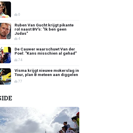
0
Ruben Van Gucht krijgt pikante
rol naast BV's: "Ik ben geen
Judas"
4
De Cauwer waarschuwt Van der
Poel: "Kans misschien al gehad"
74
Visma krijgt nieuwe mokerslag in
Tour, plan B meteen aan diggelen
77
SIDE