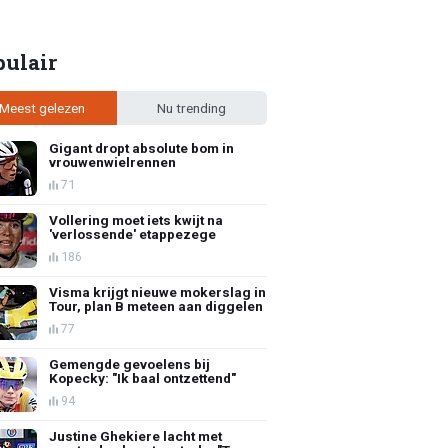
pulair
Meest gelezen
Nu trending
Gigant dropt absolute bom in
vrouwenwielrennen
71
Vollering moet iets kwijt na
'verlossende' etappezege
186
Visma krijgt nieuwe mokerslag in
Tour, plan B meteen aan diggelen
77
Gemengde gevoelens bij
Kopecky: "Ik baal ontzettend"
94
Justine Ghekiere lacht met