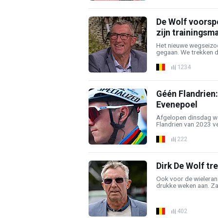
De Wolf voorspe
zijn trainingsma
Het nieuwe wegseizoe
gegaan. We trekken da
1234
Géén Flandrien:
Evenepoel
Afgelopen dinsdag we
Flandrien van 2023 ve
222
Dirk De Wolf tr
Ook voor de wieleran
drukke weken aan. Za
402