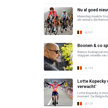
Nu al goed nieu
Maandag maakte Soud
de renners die Remco
363
Boonen & co sp
Remco Evenepoel moe
stappen omwille van e
104
Lotte Kopecky v
verwacht'
Lotte Kopecky is miss
moment. De Belgische 
128