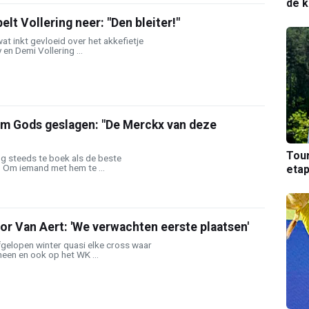
de k
elt Vollering neer: "Den bleiter!"
 wat inkt gevloeid over het akkefietje
en Demi Vollering ...
am Gods geslagen: "De Merckx van deze
Tou
g steeds te boek als de beste
n. Om iemand met hem te ...
etap
oor Van Aert: 'We verwachten eerste plaatsen'
gelopen winter quasi elke cross waar
heen en ook op het WK ...