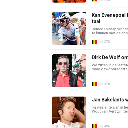
Kan Evenepoel P
taal
Remco Evenepoel hee
te kunnen met de abso
278
Dirk De Wolf on
We zitten in de laatst
maar gewoontegetrou
370
Jan Bakelants 
Hij was al te zien in
Wout van Aert zijn ter
496