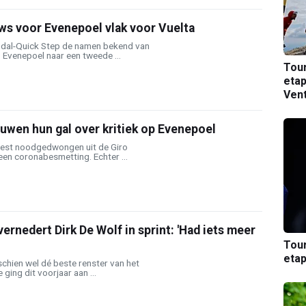
ws voor Evenepoel vlak voor Vuelta
al-Quick Step de namen bekend van
 Evenepoel naar een tweede ...
Tou
etap
Ven
uwen hun gal over kritiek op Evenepoel
st noodgedwongen uit de Giro
en coronabesmetting. Echter ...
ernedert Dirk De Wolf in sprint: 'Had iets meer
Tou
etap
chien wel dé beste renster van het
ging dit voorjaar aan ...