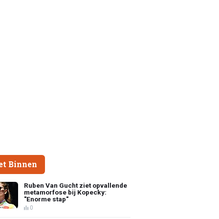
et Binnen
Ruben Van Gucht ziet opvallende
metamorfose bij Kopecky:
"Enorme stap"
0