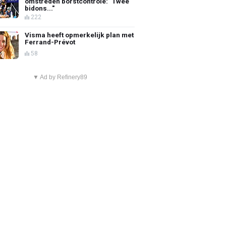
omstreden borstcontrole: "Twee
bidons..."
222
Visma heeft opmerkelijk plan met
Ferrand-Prévot
58
▼ Ad by Refinery89