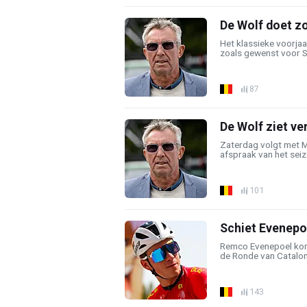
De Wolf doet zo
Het klassieke voorjaa
zoals gewenst voor So
87
De Wolf ziet v
Zaterdag volgt met M
afspraak van het seizoe
101
Schiet Evenepoel
Remco Evenepoel komt
de Ronde van Catalonië
143