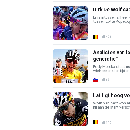
Dirk De Wolf sab
Er is intussen al heel
tussen Lotte Kopecky 
703
Analisten van l
generatie"
Eddy Merckx staat no
wielrenner aller tijde
39
Lat ligt hoog v
Wout van Aert won af
hij aan de start versc
116