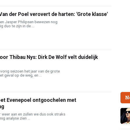
Van der Poel verovert de harten: 'Grote klasse'
 en Jasper Philipsen bewezen nog
 duo te zijn in de ...
oor Thibau Nys: Dirk De Wolf velt duidelijk
orig seizoen het jaar van de grote
t geval op de weg, en ...
N
oet Evenepoel ontgoochelen met
ng
r weer aan en zullen we dus ook straks
g analyse zien ...