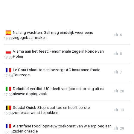
Na lang wachten: Gall mag eindelijk weer eens
6
zegegebaar maken
19:33
Visma aan het feest: Fenomenale zege in Ronde van
8
Polen
18:33
Le Court slaat toe en bezorgt AG Insurance fraaie
7
Tourzege
17:54
Definitief verdict: UCI deelt vier jaar schorsing uit na
28
nieuwe dopingzaak
17:02
Soudal Quick-Step slaat toe en heeft eerste
13
zomeraanwinst te pakken
16:04
Alarmfase rood: opnieuw toekomst van wielerploeg aan
29
zijden draadje
15:18