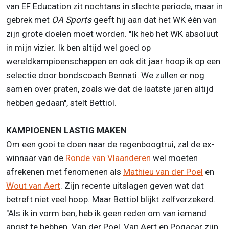
van EF Education zit nochtans in slechte periode, maar in
gebrek met
OA Sports
geeft hij aan dat het WK één van
zijn grote doelen moet worden. "Ik heb het WK absoluut
in mijn vizier. Ik ben altijd wel goed op
wereldkampioenschappen en ook dit jaar hoop ik op een
selectie door bondscoach Bennati. We zullen er nog
samen over praten, zoals we dat de laatste jaren altijd
hebben gedaan", stelt Bettiol.
KAMPIOENEN LASTIG MAKEN
Om een gooi te doen naar de regenboogtrui, zal de ex-
winnaar van de
Ronde van Vlaanderen
wel moeten
afrekenen met fenomenen als
Mathieu van der Poel
en
Wout van Aert
. Zijn recente uitslagen geven wat dat
betreft niet veel hoop. Maar Bettiol blijkt zelfverzekerd.
"Als ik in vorm ben, heb ik geen reden om van iemand
angst te hebben. Van der Poel, Van Aert en Pogacar zijn