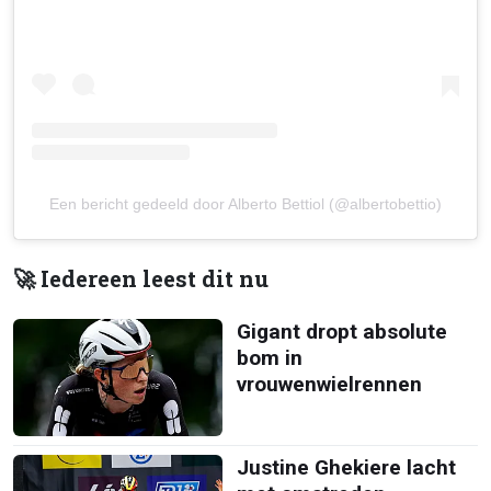
Een bericht gedeeld door Alberto Bettiol (@albertobettio)
🚀 Iedereen leest dit nu
Gigant dropt absolute
bom in
vrouwenwielrennen
Justine Ghekiere lacht