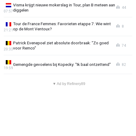
Visma krijgt nieuwe mokerslag in Tour, plan B meteen aan
44
diggelen
07:57
Tour de France Femmes: Favorieten etappe 7: Wie wint
8
op de Mont Ventoux?
21:21
Patrick Evenepoel ziet absolute doorbraak: "Zo goed
74
voor Remco"
20:33
Gemengde gevoelens bij Kopecky: "Ik baal ontzettend"
82
19:59
▼ Ad by Refinery89