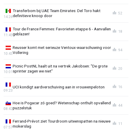
Transferbom bij UAE Team Emirates: Del Toro hakt
52
definitieve knoop door
14:26
Tour de France Femmes: Favorieten etappe 6 - Aanvallen
18
geblazen!
11:45
Reusser komt met serieuze Ventoux-waarschuwing voor
94
Vollering
10:43
Picnic PostNL haalt uit na vertrek Jakobsen: "De grote
20
sprinter zagen we niet"
10:01
UCI kondigt aardverschuiving aan in vrouwenpeloton
16
09:23
Hoe is Pogacar zó goed? Wetenschap onthult opvallend
44
puzzelstuk
08:42
Ferrand-Prévot ziet Tourdroom uiteenspatten na nieuwe
11
mokerslag
07:57