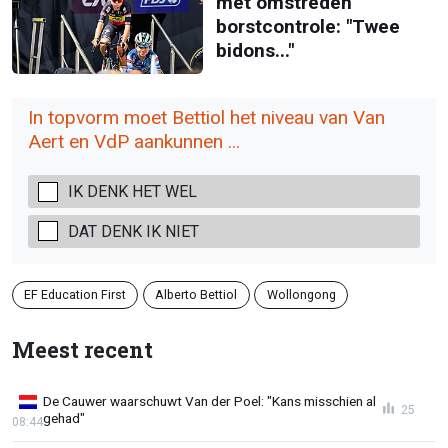
met omstreden
borstcontrole: "Twee
bidons..."
In topvorm moet Bettiol het niveau van Van
Aert en VdP aankunnen ...
IK DENK HET WEL
DAT DENK IK NIET
EF Education First
Alberto Bettiol
Wollongong
Meest recent
De Cauwer waarschuwt Van der Poel: "Kans misschien al
25
gehad"
08:44