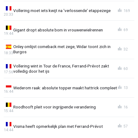
Vollering moet iets kwijt na 'verlossende' etappezege
169
20:33
Gigant dropt absolute bom in vrouwenwielrennen
69
19:44
Onley omlijst comeback met zege, Widar toont zich in
32
Burgos
18:33
Vollering wint in Tour de France, Ferrand-Prévot zakt
60
volledig door het ijs
17:56
Wederom raak: absolute topper maakt hattrick compleet
13
16:44
Roodhooft pleit voor ingrijpende verandering
16
15:44
Visma heeft opmerkelijk plan met Ferrand-Prévot
57
14:44