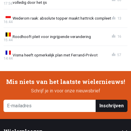
volledig door het ijs
17:56
Wederom raak: absolute topper maakt hattrick compleet
13
16:44
Roodhooft pleit voor ingrijpende verandering
16
15:44
Visma heeft opmerkelijk plan met Ferrand-Prévot
57
14:44
Mis niets van het laatste wielernieuws!
Schrijf je in voor onze nieuwsbrief
Inschrijven