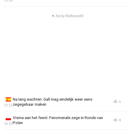
19:59
▼ Ad by Refinery89
Na lang wachten: Gall mag eindelijk weer eens
6
zegegebaar maken
19:33
Visma aan het feest: Fenomenale zege in Ronde van
8
Polen
18:33