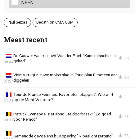
NEEN
Paul Seixas
Decathlon CMA CGM
Meest recent
De Cauwer waarschuwt Van der Poel: "Kans misschien al
14
gehad"
08:44
Visma krijgt nieuwe mokerslag in Tour, plan B meteen aan
34
diggelen
07:57
Tour de France Femmes: Favorieten etappe 7: Wie wint
8
op de Mont Ventoux?
21:21
Patrick Evenepoel ziet absolute doorbraak: "Zo goed
73
voor Remco"
20:33
Gemengde gevoelens bij Kopecky: "Ik baal ontzettend"
78