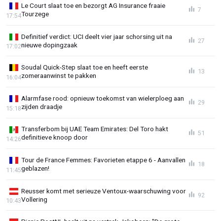
Le Court slaat toe en bezorgt AG Insurance fraaie
7
Tourzege
17:54
Definitief verdict: UCI deelt vier jaar schorsing uit na
27
nieuwe dopingzaak
17:02
Soudal Quick-Step slaat toe en heeft eerste
13
zomeraanwinst te pakken
16:04
Alarmfase rood: opnieuw toekomst van wielerploeg aan
29
zijden draadje
15:18
Transferbom bij UAE Team Emirates: Del Toro hakt
51
definitieve knoop door
14:26
Tour de France Femmes: Favorieten etappe 6 - Aanvallen
18
geblazen!
11:45
Reusser komt met serieuze Ventoux-waarschuwing voor
92
Vollering
10:43