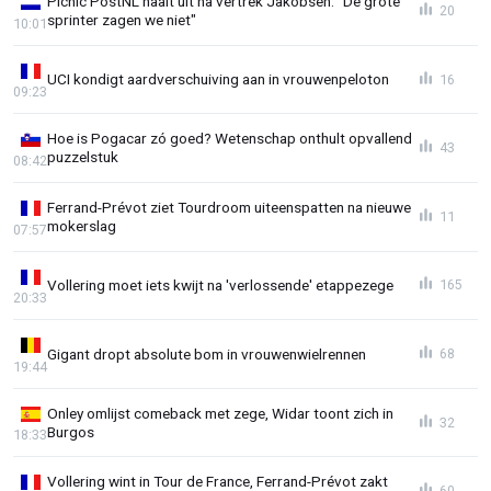
Picnic PostNL haalt uit na vertrek Jakobsen: "De grote
20
sprinter zagen we niet"
10:01
UCI kondigt aardverschuiving aan in vrouwenpeloton
16
09:23
Hoe is Pogacar zó goed? Wetenschap onthult opvallend
43
puzzelstuk
08:42
Ferrand-Prévot ziet Tourdroom uiteenspatten na nieuwe
11
mokerslag
07:57
Vollering moet iets kwijt na 'verlossende' etappezege
165
20:33
Gigant dropt absolute bom in vrouwenwielrennen
68
19:44
Onley omlijst comeback met zege, Widar toont zich in
32
Burgos
18:33
Vollering wint in Tour de France, Ferrand-Prévot zakt
60