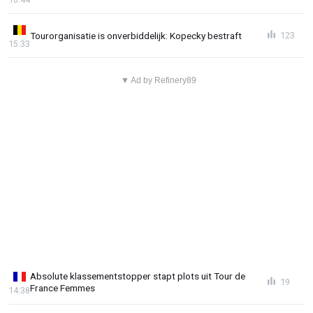
Tourorganisatie is onverbiddelijk: Kopecky bestraft
123
15:33
▼ Ad by Refinery89
Absolute klassementstopper stapt plots uit Tour de
19
France Femmes
14:38