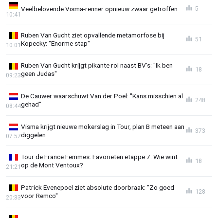
Veelbelovende Visma-renner opnieuw zwaar getroffen
5
10:41
Ruben Van Gucht ziet opvallende metamorfose bij
51
Kopecky: "Enorme stap"
10:01
Ruben Van Gucht krijgt pikante rol naast BV's: "Ik ben
18
geen Judas"
09:23
De Cauwer waarschuwt Van der Poel: "Kans misschien al
248
gehad"
08:44
Visma krijgt nieuwe mokerslag in Tour, plan B meteen aan
373
diggelen
07:57
Tour de France Femmes: Favorieten etappe 7: Wie wint
18
op de Mont Ventoux?
21:21
Patrick Evenepoel ziet absolute doorbraak: "Zo goed
128
voor Remco"
20:33