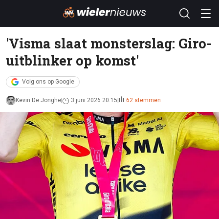
'Visma slaat monsterslag: Giro-
uitblinker op komst'
Volg ons op Google
Kevin De Jonghe
3 juni 2026 20:15
62 stemmen