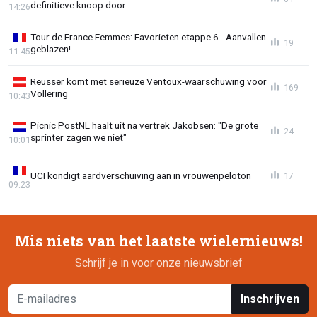
definitieve knoop door
14:26
Tour de France Femmes: Favorieten etappe 6 - Aanvallen
19
geblazen!
11:45
Reusser komt met serieuze Ventoux-waarschuwing voor
169
Vollering
10:43
Picnic PostNL haalt uit na vertrek Jakobsen: "De grote
24
sprinter zagen we niet"
10:01
UCI kondigt aardverschuiving aan in vrouwenpeloton
17
09:23
Mis niets van het laatste wielernieuws!
Schrijf je in voor onze nieuwsbrief
Inschrijven