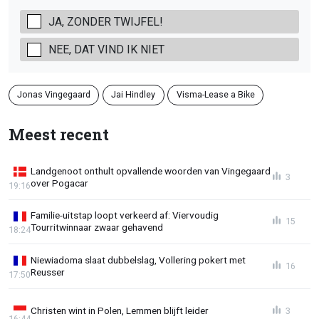
JA, ZONDER TWIJFEL!
NEE, DAT VIND IK NIET
Jonas Vingegaard
Jai Hindley
Visma-Lease a Bike
Meest recent
Landgenoot onthult opvallende woorden van Vingegaard
3
over Pogacar
19:16
Familie-uitstap loopt verkeerd af: Viervoudig
15
Tourritwinnaar zwaar gehavend
18:24
Niewiadoma slaat dubbelslag, Vollering pokert met
16
Reusser
17:50
Christen wint in Polen, Lemmen blijft leider
3
16:44