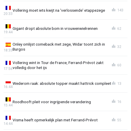
Vollering moet iets kwijt na 'verlossende' etappezege
143
20:33
Gigant dropt absolute bom in vrouwenwielrennen
62
19:44
Onley omlijst comeback met zege, Widar toont zich in
32
Burgos
18:33
Vollering wint in Tour de France, Ferrand-Prévot zakt
60
volledig door het ijs
17:56
Wederom raak: absolute topper maakt hattrick compleet
13
16:44
Roodhooft pleit voor ingrijpende verandering
16
15:44
Visma heeft opmerkelijk plan met Ferrand-Prévot
55
14:44