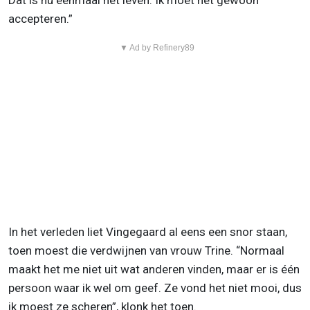
Dat is nu eenmaal het leven. Ik moet het gewoon
accepteren.”
▼ Ad by Refinery89
In het verleden liet Vingegaard al eens een snor staan,
toen moest die verdwijnen van vrouw Trine. “Normaal
maakt het me niet uit wat anderen vinden, maar er is één
persoon waar ik wel om geef. Ze vond het niet mooi, dus
ik moest ze scheren”, klonk het toen.