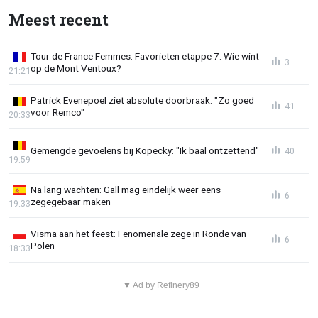
Meest recent
Tour de France Femmes: Favorieten etappe 7: Wie wint
3
op de Mont Ventoux?
21:21
Patrick Evenepoel ziet absolute doorbraak: "Zo goed
41
voor Remco"
20:33
Gemengde gevoelens bij Kopecky: "Ik baal ontzettend"
40
19:59
Na lang wachten: Gall mag eindelijk weer eens
6
zegegebaar maken
19:33
Visma aan het feest: Fenomenale zege in Ronde van
6
Polen
18:33
▼ Ad by Refinery89