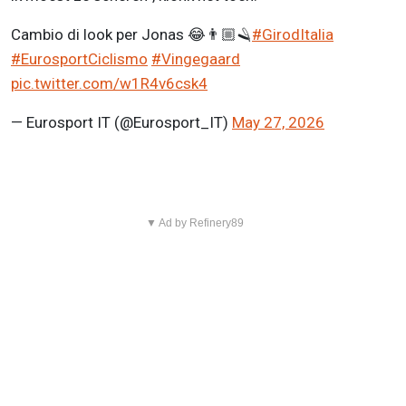
Cambio di look per Jonas 😂👨🏼🪒
#GirodItalia
#EurosportCiclismo
#Vingegaard
pic.twitter.com/w1R4v6csk4
— Eurosport IT (@Eurosport_IT)
May 27, 2026
▼ Ad by Refinery89