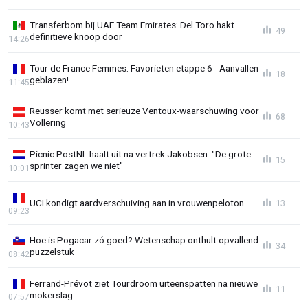
Transferbom bij UAE Team Emirates: Del Toro hakt
49
definitieve knoop door
14:26
Tour de France Femmes: Favorieten etappe 6 - Aanvallen
18
geblazen!
11:45
Reusser komt met serieuze Ventoux-waarschuwing voor
68
Vollering
10:43
Picnic PostNL haalt uit na vertrek Jakobsen: "De grote
15
sprinter zagen we niet"
10:01
UCI kondigt aardverschuiving aan in vrouwenpeloton
13
09:23
Hoe is Pogacar zó goed? Wetenschap onthult opvallend
34
puzzelstuk
08:42
Ferrand-Prévot ziet Tourdroom uiteenspatten na nieuwe
11
mokerslag
07:57