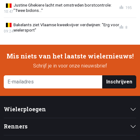
Justine Ghekiere lacht met omstreden borstcontrole:
195
"Twee bidons..."
10:47
Bakelants ziet Vlaamse kweekvijver verdwijnen: "Erg voor
8
wielersport"
09:24
Mis niets van het laatste wielernieuws!
Schrijf je in voor onze nieuwsbrief
Inschrijven
Wielerploegen
Renners