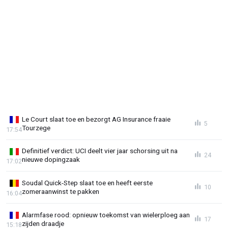
Le Court slaat toe en bezorgt AG Insurance fraaie
5
Tourzege
17:54
Definitief verdict: UCI deelt vier jaar schorsing uit na
24
nieuwe dopingzaak
17:02
Soudal Quick-Step slaat toe en heeft eerste
10
zomeraanwinst te pakken
16:04
Alarmfase rood: opnieuw toekomst van wielerploeg aan
17
zijden draadje
15:18