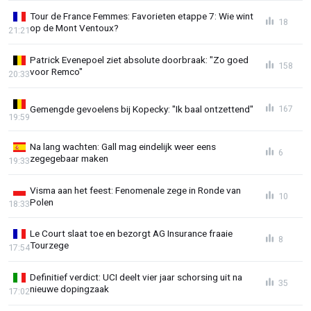
Tour de France Femmes: Favorieten etappe 7: Wie wint
18
op de Mont Ventoux?
21:21
Patrick Evenepoel ziet absolute doorbraak: "Zo goed
158
voor Remco"
20:33
Gemengde gevoelens bij Kopecky: "Ik baal ontzettend"
167
19:59
Na lang wachten: Gall mag eindelijk weer eens
6
zegegebaar maken
19:33
Visma aan het feest: Fenomenale zege in Ronde van
10
Polen
18:33
Le Court slaat toe en bezorgt AG Insurance fraaie
8
Tourzege
17:54
Definitief verdict: UCI deelt vier jaar schorsing uit na
35
nieuwe dopingzaak
17:02