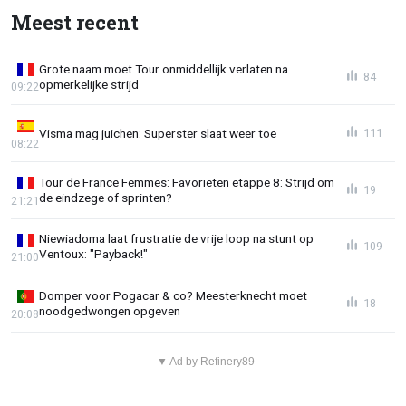
Meest recent
Grote naam moet Tour onmiddellijk verlaten na
84
opmerkelijke strijd
09:22
Visma mag juichen: Superster slaat weer toe
111
08:22
Tour de France Femmes: Favorieten etappe 8: Strijd om
19
de eindzege of sprinten?
21:21
Niewiadoma laat frustratie de vrije loop na stunt op
109
Ventoux: "Payback!"
21:00
Domper voor Pogacar & co? Meesterknecht moet
18
noodgedwongen opgeven
20:08
▼ Ad by Refinery89