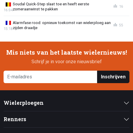
Soudal Quick-Step slaat toe en heeft eerste
16
zomeraanwinst te pakken
16:04
Alarmfase rood: opnieuw toekomst van wielerploeg aan
55
zijden draadje
15:18
Mis niets van het laatste wielernieuws!
Schrijf je in voor onze nieuwsbrief
Inschrijven
Wielerploegen
Renners