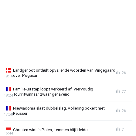
Landgenoot onthult opvallende woorden van Vingegaard
26
over Pogacar
19:16
Familie-uitstap loopt verkeerd af: Viervoudig
77
Tourritwinnaar zwaar gehavend
18:24
Niewiadoma slaat dubbelslag, Vollering pokert met
26
Reusser
17:50
Christen wint in Polen, Lemmen blijft leider
7
16:44