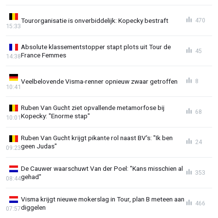
Tourorganisatie is onverbiddelijk: Kopecky bestraft
470
15:33
Absolute klassementstopper stapt plots uit Tour de
45
France Femmes
14:38
Veelbelovende Visma-renner opnieuw zwaar getroffen
8
10:41
Ruben Van Gucht ziet opvallende metamorfose bij
68
Kopecky: "Enorme stap"
10:01
Ruben Van Gucht krijgt pikante rol naast BV's: "Ik ben
24
geen Judas"
09:23
De Cauwer waarschuwt Van der Poel: "Kans misschien al
353
gehad"
08:44
Visma krijgt nieuwe mokerslag in Tour, plan B meteen aan
466
diggelen
07:57