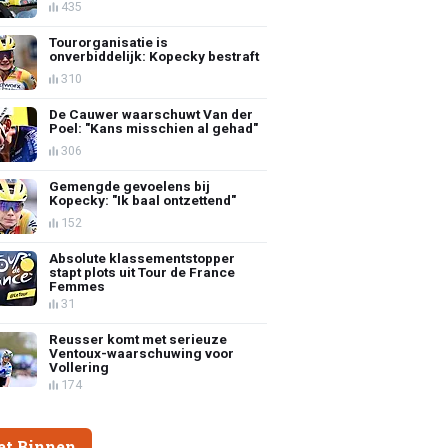
435
Tourorganisatie is
onverbiddelijk: Kopecky bestraft
310
De Cauwer waarschuwt Van der
Poel: "Kans misschien al gehad"
306
Gemengde gevoelens bij
Kopecky: "Ik baal ontzettend"
152
Absolute klassementstopper
stapt plots uit Tour de France
Femmes
31
Reusser komt met serieuze
Ventoux-waarschuwing voor
Vollering
174
et Binnen