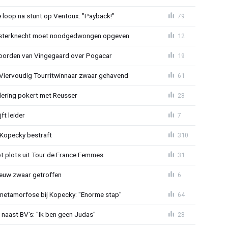
e loop na stunt op Ventoux: "Payback!"
79
sterknecht moet noodgedwongen opgeven
12
oorden van Vingegaard over Pogacar
19
: Viervoudig Tourritwinnaar zwaar gehavend
61
lering pokert met Reusser
23
ft leider
7
: Kopecky bestraft
310
t plots uit Tour de France Femmes
31
euw zwaar getroffen
6
metamorfose bij Kopecky: "Enorme stap"
64
 naast BV's: "Ik ben geen Judas"
23