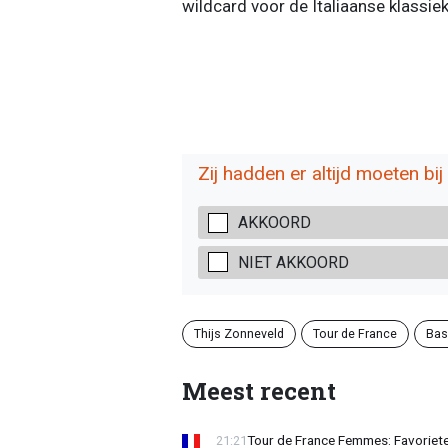
wildcard voor de Italiaanse klassi
Zij hadden er altijd moeten bij z
AKKOORD
NIET AKKOORD
Thijs Zonneveld
Tour de France
Bas
Meest recent
Tour de France Femmes: Favorieten
21:21