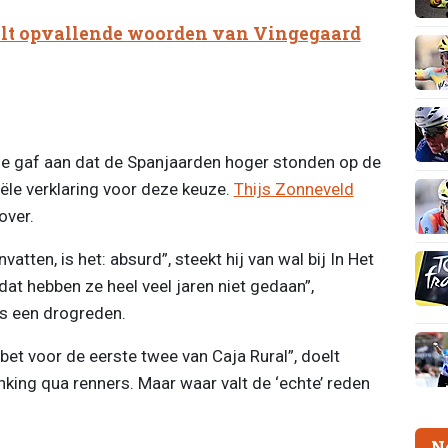
lt opvallende woorden van Vingegaard
e gaf aan dat de Spanjaarden hoger stonden op de
iële verklaring voor deze keuze.
Thijs Zonneveld
over.
tten, is het: absurd”, steekt hij van wal bij In Het
 dat hebben ze heel veel jaren niet gedaan”,
ls een drogreden.
bet voor de eerste twee van Caja Rural”, doelt
king qua renners. Maar waar valt de ‘echte’ reden
N