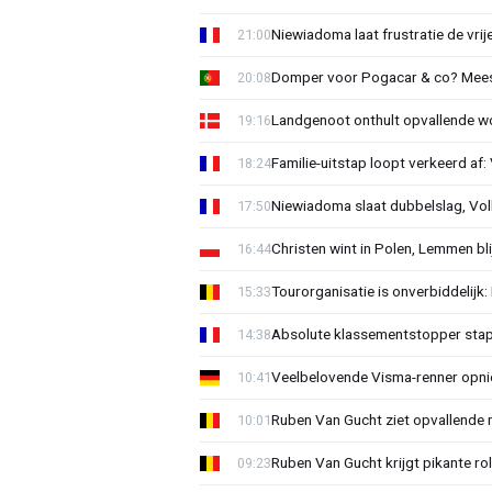
Niewiadoma laat frustratie de vrij
21:00
Domper voor Pogacar & co? Mee
20:08
Landgenoot onthult opvallende w
19:16
Familie-uitstap loopt verkeerd af
18:24
Niewiadoma slaat dubbelslag, Vol
17:50
Christen wint in Polen, Lemmen blij
16:44
Tourorganisatie is onverbiddelijk
15:33
Absolute klassementstopper stap
14:38
Veelbelovende Visma-renner opni
10:41
Ruben Van Gucht ziet opvallende 
10:01
Ruben Van Gucht krijgt pikante rol
09:23