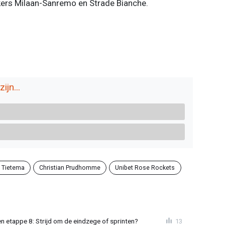
ekers Milaan-Sanremo en Strade Bianche.
ijn...
 Tietema
Christian Prudhomme
Unibet Rose Rockets
 etappe 8: Strijd om de eindzege of sprinten?
13