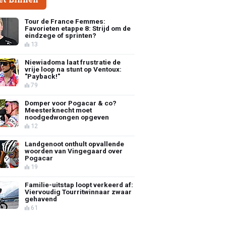
Tour de France Femmes:
Favorieten etappe 8: Strijd om de
eindzege of sprinten?
13
Niewiadoma laat frustratie de
vrije loop na stunt op Ventoux:
"Payback!"
79
Domper voor Pogacar & co?
Meesterknecht moet
noodgedwongen opgeven
12
Landgenoot onthult opvallende
woorden van Vingegaard over
Pogacar
19
Familie-uitstap loopt verkeerd af:
Viervoudig Tourritwinnaar zwaar
gehavend
61