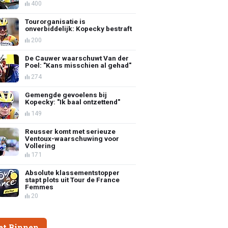
400
Tourorganisatie is
onverbiddelijk: Kopecky bestraft
200
De Cauwer waarschuwt Van der
Poel: "Kans misschien al gehad"
274
Gemengde gevoelens bij
Kopecky: "Ik baal ontzettend"
149
Reusser komt met serieuze
Ventoux-waarschuwing voor
Vollering
171
Absolute klassementstopper
stapt plots uit Tour de France
Femmes
20
et Binnen