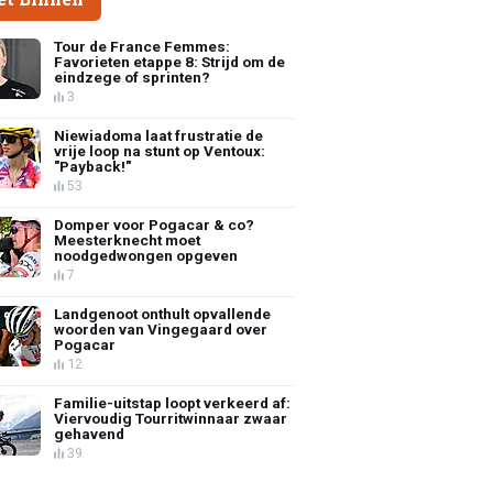
Tour de France Femmes:
Favorieten etappe 8: Strijd om de
eindzege of sprinten?
3
Niewiadoma laat frustratie de
vrije loop na stunt op Ventoux:
"Payback!"
53
Domper voor Pogacar & co?
Meesterknecht moet
noodgedwongen opgeven
7
Landgenoot onthult opvallende
woorden van Vingegaard over
Pogacar
12
Familie-uitstap loopt verkeerd af:
Viervoudig Tourritwinnaar zwaar
gehavend
39