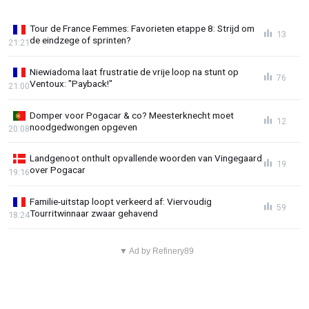
Tour de France Femmes: Favorieten etappe 8: Strijd om
13
de eindzege of sprinten?
21:21
Niewiadoma laat frustratie de vrije loop na stunt op
76
Ventoux: "Payback!"
21:00
Domper voor Pogacar & co? Meesterknecht moet
12
noodgedwongen opgeven
20:08
Landgenoot onthult opvallende woorden van Vingegaard
19
over Pogacar
19:16
Familie-uitstap loopt verkeerd af: Viervoudig
59
Tourritwinnaar zwaar gehavend
18:24
▼ Ad by Refinery89