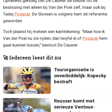
Opvallend genoeg ziet De Cauwer de sleutel tot de
beslissing niet alleen bij Van der Poel zelf, maar ook bij
Tadej
Pogacar
. De Sloveen is volgens hem dé referentie
geworden.
Toch plaatst hij meteen een kanttekening. “Maar hoe ik
Van der Poel nu zie rijden, dan twijfel ik of
Pogacar
hem
gaat kunnen lossen,” besloot De Cauwer.
🚀 Iedereen leest dit nu
Tourorganisatie is
onverbiddelijk: Kopecky
bestraft
Reusser komt met
serieuze Ventoux-