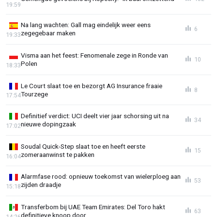
19:59
Na lang wachten: Gall mag eindelijk weer eens
6
zegegebaar maken
19:33
Visma aan het feest: Fenomenale zege in Ronde van
10
Polen
18:33
Le Court slaat toe en bezorgt AG Insurance fraaie
8
Tourzege
17:54
Definitief verdict: UCI deelt vier jaar schorsing uit na
34
nieuwe dopingzaak
17:02
Soudal Quick-Step slaat toe en heeft eerste
15
zomeraanwinst te pakken
16:04
Alarmfase rood: opnieuw toekomst van wielerploeg aan
53
zijden draadje
15:18
Transferbom bij UAE Team Emirates: Del Toro hakt
63
definitieve knoop door
14:26