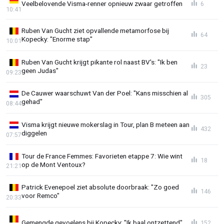
Veelbelovende Visma-renner opnieuw zwaar getroffen
6
10:41
Ruben Van Gucht ziet opvallende metamorfose bij
64
Kopecky: "Enorme stap"
10:01
Ruben Van Gucht krijgt pikante rol naast BV's: "Ik ben
23
geen Judas"
09:23
De Cauwer waarschuwt Van der Poel: "Kans misschien al
305
gehad"
08:44
Visma krijgt nieuwe mokerslag in Tour, plan B meteen aan
432
diggelen
07:57
Tour de France Femmes: Favorieten etappe 7: Wie wint
18
op de Mont Ventoux?
21:21
Patrick Evenepoel ziet absolute doorbraak: "Zo goed
146
voor Remco"
20:33
Gemengde gevoelens bij Kopecky: "Ik baal ontzettend"
152