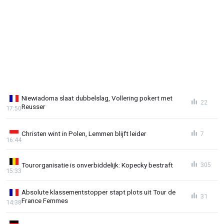
Niewiadoma slaat dubbelslag, Vollering pokert met
22
Reusser
17:50
Christen wint in Polen, Lemmen blijft leider
7
16:44
Tourorganisatie is onverbiddelijk: Kopecky bestraft
305
15:33
Absolute klassementstopper stapt plots uit Tour de
31
France Femmes
14:38