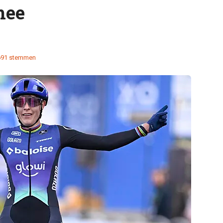
mee
691 stemmen