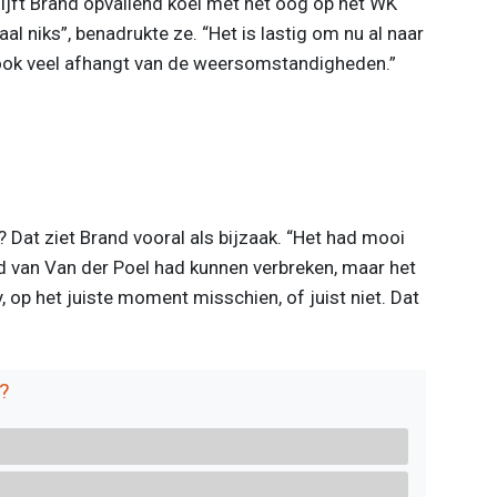
ijft Brand opvallend koel met het oog op het WK
l niks”, benadrukte ze. “Het is lastig om nu al naar
 ook veel afhangt van de weersomstandigheden.”
 Dat ziet Brand vooral als bijzaak. “Het had mooi
rd van Van der Poel had kunnen verbreken, maar het
y, op het juiste moment misschien, of juist niet. Dat
?