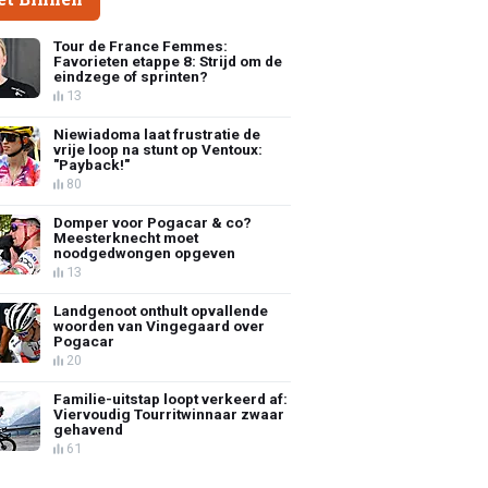
Tour de France Femmes:
Favorieten etappe 8: Strijd om de
eindzege of sprinten?
13
Niewiadoma laat frustratie de
vrije loop na stunt op Ventoux:
"Payback!"
80
Domper voor Pogacar & co?
Meesterknecht moet
noodgedwongen opgeven
13
Landgenoot onthult opvallende
woorden van Vingegaard over
Pogacar
20
Familie-uitstap loopt verkeerd af:
Viervoudig Tourritwinnaar zwaar
gehavend
61