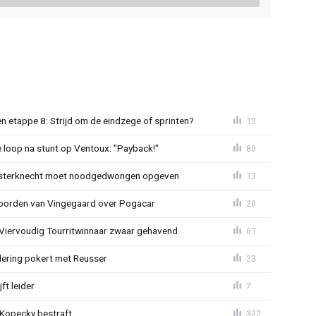
 etappe 8: Strijd om de eindzege of sprinten?
13
e loop na stunt op Ventoux: "Payback!"
80
sterknecht moet noodgedwongen opgeven
13
oorden van Vingegaard over Pogacar
20
: Viervoudig Tourritwinnaar zwaar gehavend
61
lering pokert met Reusser
23
ft leider
7
: Kopecky bestraft
322