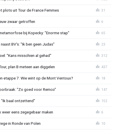
t plots uit Tour de France Femmes
31
euw zwaar getroffen
6
metamorfose bij Kopecky: "Enorme stap"
65
 naast BV's: "Ik ben geen Judas"
23
el: "Kans misschien al gehad"
312
Tour, plan B meteen aan diggelen
437
n etappe 7: Wie wint op de Mont Ventoux?
18
doorbraak: "Zo goed voor Remco"
147
"Ik baal ontzettend"
152
ijk weer eens zegegebaar maken
6
zege in Ronde van Polen
10