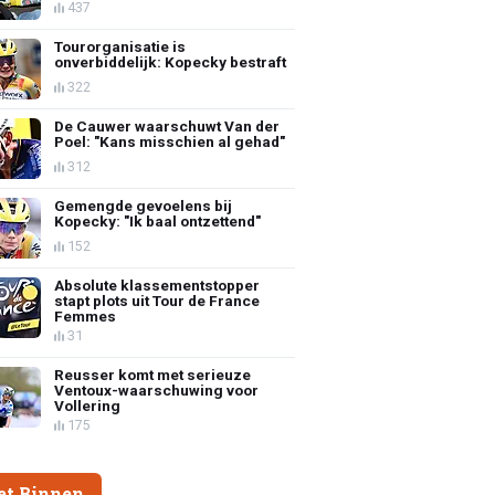
437
Tourorganisatie is
onverbiddelijk: Kopecky bestraft
322
De Cauwer waarschuwt Van der
Poel: "Kans misschien al gehad"
312
Gemengde gevoelens bij
Kopecky: "Ik baal ontzettend"
152
Absolute klassementstopper
stapt plots uit Tour de France
Femmes
31
Reusser komt met serieuze
Ventoux-waarschuwing voor
Vollering
175
et Binnen