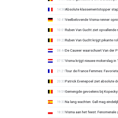
Absolute klassementstopper stap
14:38
Veelbelovende Visma-renner opni
10:41
Ruben Van Gucht ziet opvallende 
10:01
Ruben Van Gucht krijgt pikante rol
09:23
De Cauwer waarschuwt Van der Po
08:44
Visma krijgt nieuwe mokerslag in 
07:57
Tour de France Femmes: Favoriete
21:21
Patrick Evenepoel ziet absolute 
20:33
Gemengde gevoelens bij Kopecky: 
19:59
Na lang wachten: Gall mag eindel
19:33
Visma aan het feest: Fenomenale 
18:33