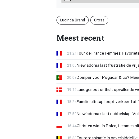
Lucinda Brand
Cross
Meest recent
Tour de France Femmes: Favorieten
21:21
Niewiadoma laat frustratie de vrij
21:00
Domper voor Pogacar & co? Mee
20:08
Landgenoot onthult opvallende w
19:16
Familie-uitstap loopt verkeerd af
18:24
Niewiadoma slaat dubbelslag, Vol
17:50
Christen wint in Polen, Lemmen blij
16:44
Tourorganisatie is onverbiddelijk
15:33